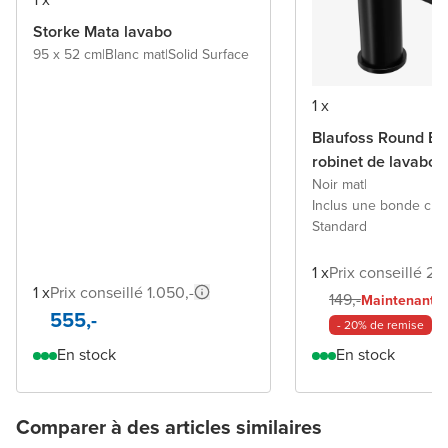
Storke Mata lavabo
95 x 52 cm
|
Blanc mat
|
Solid Surface
1 x
Blaufoss Round Ec
robinet de lavabo
Noir mat
|
Inclus une bonde cli
Standard
1 x
Prix conseillé 29
1 x
Prix conseillé 1.050,-
11
149,-
Maintenant
555,-
- 20% de remise
En stock
En stock
Comparer à des articles similaires