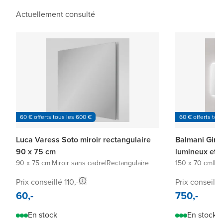
Actuellement consulté
60 € offerts tous les 600 €
60 € offerts tou
Luca Varess Soto miroir rectangulaire
Balmani Giro 
90 x 75 cm
lumineux et 
90 x 75 cm
|
Miroir sans cadre
|
Rectangulaire
150 x 70 cm
|
Mi
Prix conseillé 110,-
Prix conseillé
60,-
750,-
En stock
En stock