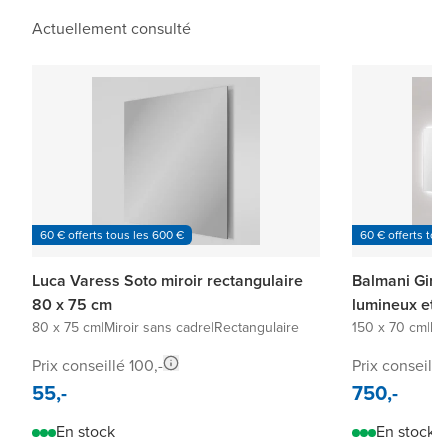
Actuellement consulté
60 € offerts tous les 600 €
60 € offerts tou
Luca Varess Soto miroir rectangulaire
Balmani Giro 
80 x 75 cm
lumineux et 
80 x 75 cm
|
Miroir sans cadre
|
Rectangulaire
150 x 70 cm
|
Mi
Prix conseillé 100,-
Prix conseillé
55,-
750,-
En stock
En stock