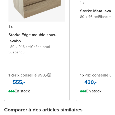
1 x
Storke Mata lavab
80 x 46 cm
|
Blanc mat
|
1 x
Storke Edge meuble sous-
lavabo
L80 x P46 cm
|
Chêne brut
|
Suspendu
1 x
Prix conseillé 990,-
1 x
Prix conseillé 82
555,-
430,-
En stock
En stock
Comparer à des articles similaires