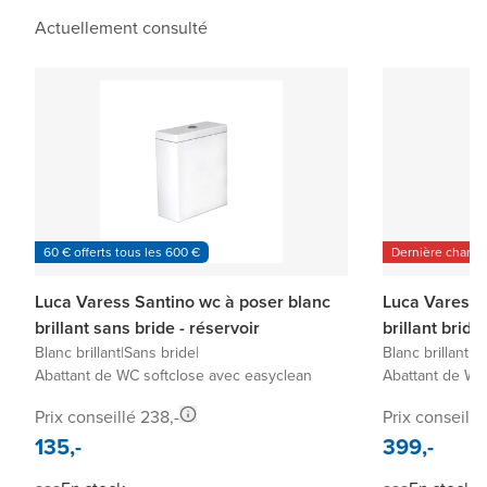
Actuellement consulté
60 € offerts tous les 600 €
Dernière chanc
Luca Varess Santino wc à poser blanc
Luca Varess 
brillant sans bride - réservoir
brillant bride
Blanc brillant
|
Sans bride
|
Blanc brillant
|
Sa
Abattant de WC softclose avec easyclean
Abattant de WC
Prix conseillé 238,-
Prix conseillé
135,-
399,-