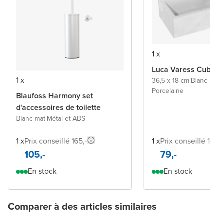
1 x
Luca Varess Cubic
1 x
36,5 x 18 cm
|
Blanc bri
Porcelaine
Blaufoss Harmony set
d'accessoires de toilette
Blanc mat
|
Métal et ABS
1 x
Prix conseillé 165,-
1 x
Prix conseillé 158
105,-
79,-
En stock
En stock
Comparer à des articles similaires