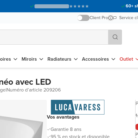
60+ s
Client Pro
Service cl
oires
Miroirs
Radiateurs
Accessoires
Outlet
lnéo avec LED
age
|
Numéro d’article 209206
P
1
Vos avantages
Garantie 8 ans
P
95 % en stock et disponible