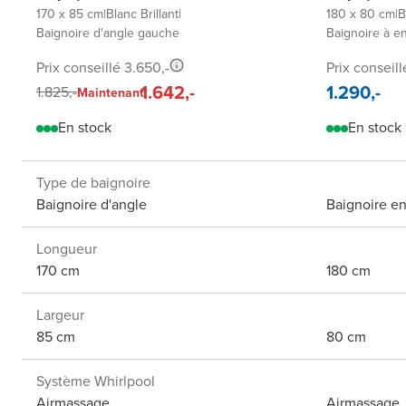
170 x 85 cm
|
Blanc Brillant
|
180 x 80 cm
|
B
Baignoire d'angle gauche
Baignoire à e
Prix conseillé 3.650,-
Prix conseill
1.642,-
1.290,-
1.825,-
Maintenant
En stock
En stock
Type de baignoire
Baignoire d'angle
Baignoire en
Longueur
170 cm
180 cm
Largeur
85 cm
80 cm
Système Whirlpool
Airmassage
Airmassage