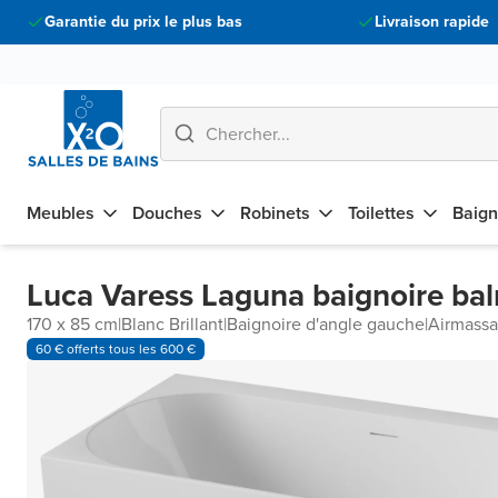
Garantie du prix le plus bas
Livraison rapide
Meubles
Douches
Robinets
Toilettes
Baign
Luca Varess Laguna baignoire ba
170 x 85 cm
|
Blanc Brillant
|
Baignoire d'angle gauche
|
Airmass
60 € offerts tous les 600 €