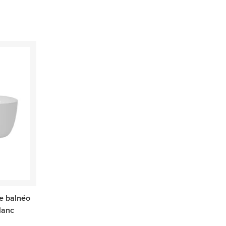
re balnéo
lanc