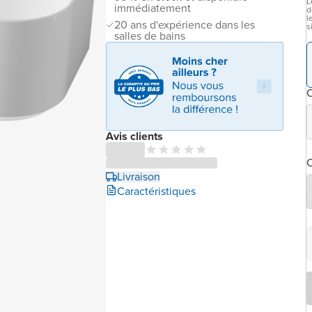
L
immédiatement
d
l
20 ans d'expérience dans les
s
salles de bains
O
Avis clients
C
Livraison
Caractéristiques