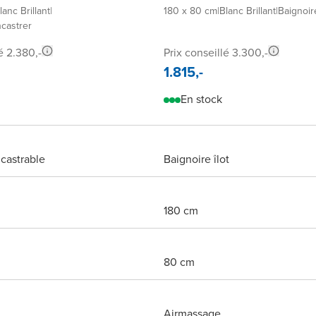
lanc Brillant
|
180 x 80 cm
|
Blanc Brillant
|
Baignoire
ncastrer
é 2.380,-
Prix conseillé 3.300,-
1.815,-
En stock
castrable
Baignoire îlot
180 cm
80 cm
Airmassage