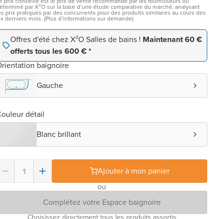
e prix conseillé est le prix de vente recommandé par les fournisseurs ou
éterminé par X²O sur la base d’une étude comparative du marché, analysant
es prix pratiqués par des concurrents pour des produits similaires au cours des
ix derniers mois. (Plus d’informations sur demande)
Offres d'été chez X²O Salles de bains !
Maintenant 60 €
offerts tous les 600 € *
rientation baignoire
Gauche
ouleur détail
Blanc brillant
Ajouter à mon panier
ou
Complétez votre Espace baignoire
Choisissez directement tous les produits assortis