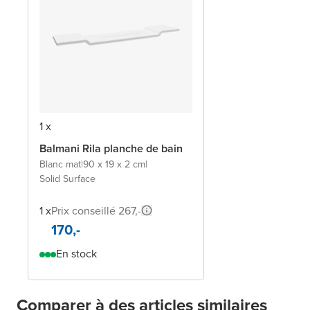
1 x
Balmani Rila planche de bain
Blanc mat
|
90 x 19 x 2 cm
|
Solid Surface
1 x
Prix conseillé 267,-
170,-
En stock
Comparer à des articles similaires