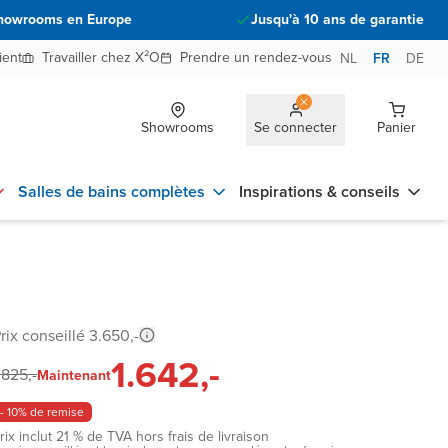
howrooms en Europe
Jusqu'à 10 ans de garantie
ient
Travailler chez X²O
Prendre un rendez-vous
NL
FR
DE
Showrooms
Se connecter
Panier
Salles de bains complètes
Inspirations & conseils
rix conseillé 3.650,-
1.642,-
.825,-
Maintenant
- 10% de remise
rix inclut 21 % de TVA hors frais de livraison