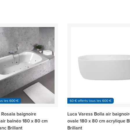
us les 600 €
60 € offerts tous les 600 €
 Rosala baignoire
Luca Varess Bolla air baignoi
 air balnéo 180 x 80 cm
ovale 180 x 80 cm acrylique B
anc Brillant
Brillant