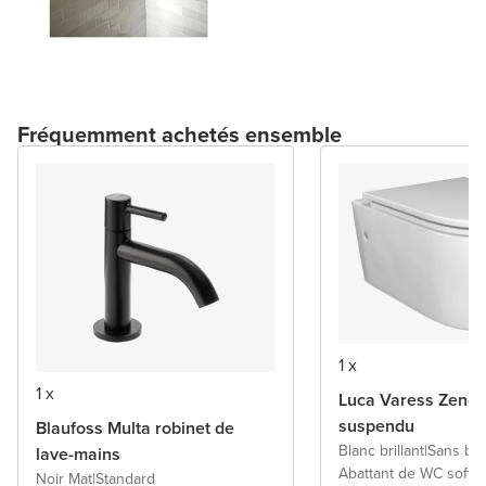
Fréquemment achetés ensemble
1 x
1 x
Luca Varess Zeno
suspendu
Blaufoss Multa robinet de
Blanc brillant
|
Sans bri
lave-mains
Abattant de WC softc
Noir Mat
|
Standard