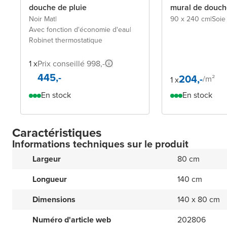
douche de pluie
mural de douch
Noir Mat
|
90 x 240 cm
|
Soie
Avec fonction d'économie d'eau
|
Robinet thermostatique
1 x
Prix conseillé 998,-
445,-
204,-
/
m²
1 x
En stock
En stock
Caractéristiques
Informations techniques sur le produit
Largeur
80 cm
Longueur
140 cm
Dimensions
140 x 80 cm
Numéro d'article web
202806