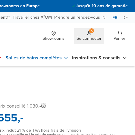
howrooms en Europe
Jusqu'à 10 ans de garantie
ient
Travailler chez X²O
Prendre un rendez-vous
NL
FR
DE
Showrooms
Se connecter
Panier
Salles de bains complètes
Inspirations & conseils
rix conseillé 1.030,-
555,-
rix inclut 21 % de TVA hors frais de livraison
e prix conseillé est le prix de vente recommandé par les fournisseurs ou