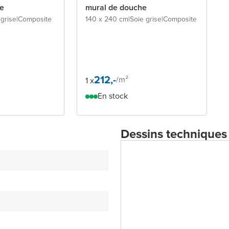
e
mural de douche
 grise
|
Composite
140 x 240 cm
|
Soie grise
|
Composite
212,-
/
m²
1 x
En stock
Dessins techniques