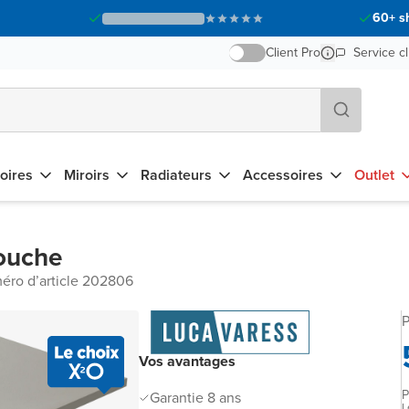
60+ s
Client Pro
Service cl
oires
Miroirs
Radiateurs
Accessoires
Outlet
douche
éro d’article 202806
P
Vos avantages
P
Garantie 8 ans
L