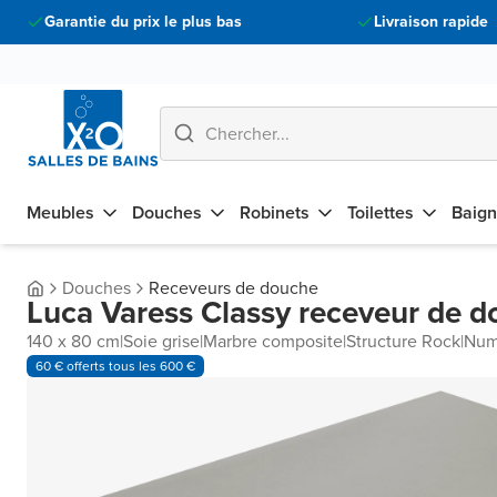
Garantie du prix le plus bas
Livraison rapide
Meubles
Douches
Robinets
Toilettes
Baign
Douches
Receveurs de douche
Luca Varess Classy receveur de 
140 x 80 cm
|
Soie grise
|
Marbre composite
|
Structure Rock
|
Num
60 € offerts tous les 600 €