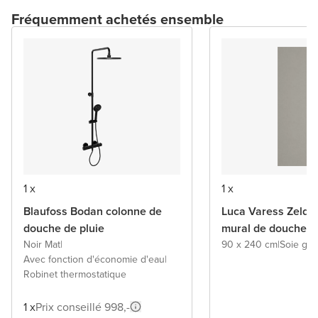
Fréquemment achetés ensemble
1 x
1 x
Blaufoss Bodan colonne de
Luca Varess Zelda
douche de pluie
mural de douche
Noir Mat
|
90 x 240 cm
|
Soie gri
Avec fonction d'économie d'eau
|
Robinet thermostatique
1 x
Prix conseillé 998,-