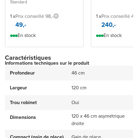
Standard
1 x
Prix conseillé 98,-
1 x
Prix conseillé 48
49,-
240,-
En stock
En stock
Caractéristiques
Informations techniques sur le produit
Profondeur
46 cm
Largeur
120 cm
Trou robinet
Oui
120 x 46 cm asymétrique
Dimensions
droite
Compact (gain de place)
Gain de place