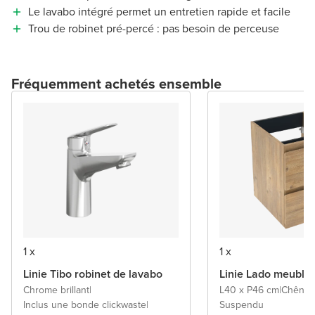
Le lavabo intégré permet un entretien rapide et facile
Trou de robinet pré-percé : pas besoin de perceuse
Fréquemment achetés ensemble
1 x
1 x
Linie Tibo robinet de lavabo
Linie Lado meuble
Chrome brillant
|
L40 x P46 cm
|
Chêne n
Inclus une bonde clickwaste
|
Suspendu