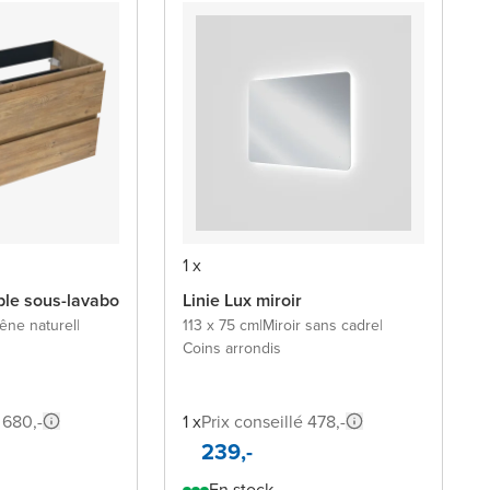
1 x
ble sous-lavabo
Linie Lux miroir
êne naturel
|
113 x 75 cm
|
Miroir sans cadre
|
Coins arrondis
 680,-
1 x
Prix conseillé 478,-
239,-
En stock