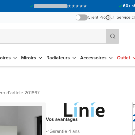
60+ s
Client Pro
Service cl
oires
Miroirs
Radiateurs
Accessoires
Outlet
o d’article 201867
P
Vos avantages
P
Garantie 4 ans
L