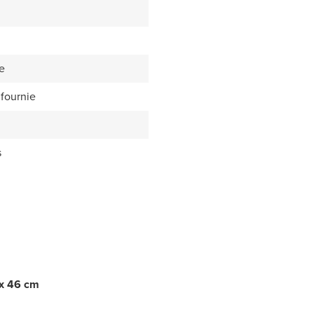
e
fournie
s
 x 46 cm