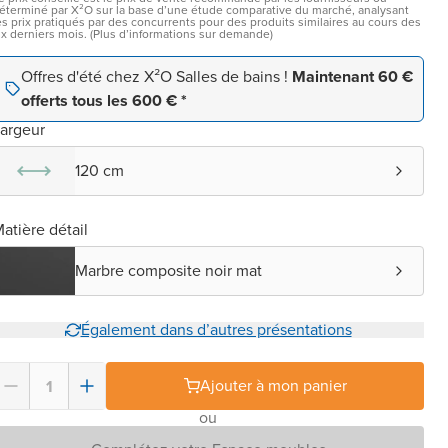
éterminé par X²O sur la base d’une étude comparative du marché, analysant
es prix pratiqués par des concurrents pour des produits similaires au cours des
ix derniers mois. (Plus d’informations sur demande)
Offres d'été chez X²O Salles de bains !
Maintenant 60 €
offerts tous les 600 € *
argeur
120 cm
atière détail
Marbre composite noir mat
Également dans d’autres présentations
Ajouter à mon panier
ou