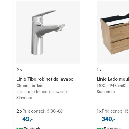
2 x
1 x
Linie Tibo robinet de lavabo
Linie Lado meu
Chrome brillant
|
L100 x P46 cm
|
Ch
Inclus une bonde clickwaste
|
Suspendu
Standard
2 x
Prix conseillé 98,-
1 x
Prix conseillé
49,-
340,-
En stock
En stock