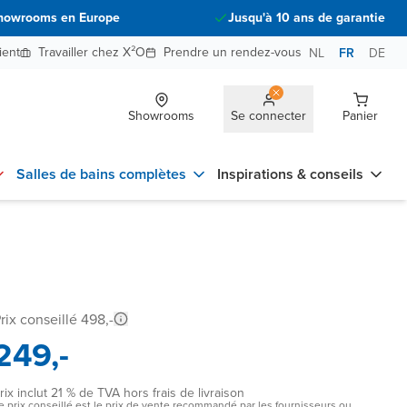
howrooms en Europe
Jusqu'à 10 ans de garantie
ient
Travailler chez X²O
Prendre un rendez-vous
NL
FR
DE
Showrooms
Se connecter
Panier
Salles de bains complètes
Inspirations & conseils
rix conseillé 498,-
249,-
rix inclut 21 % de TVA hors frais de livraison
e prix conseillé est le prix de vente recommandé par les fournisseurs ou