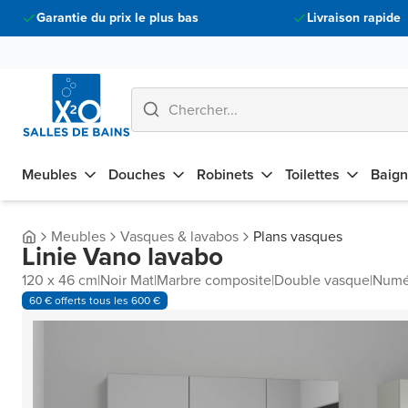
Garantie du prix le plus bas
Livraison rapide
Meubles
Douches
Robinets
Toilettes
Baign
Meubles
Vasques & lavabos
Plans vasques
Linie Vano lavabo
120 x 46 cm
|
Noir Mat
|
Marbre composite
|
Double vasque
|
Numér
60 € offerts tous les 600 €