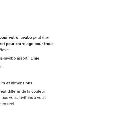
 pour votre lavabo
peut être
ret pour carrelage pour trous
rélevé.
us-lavabo assorti
L
inie
.
ue.
urs et dimensions.
eut différer de la couleur
 nous vous invitons à vous
 en réel.