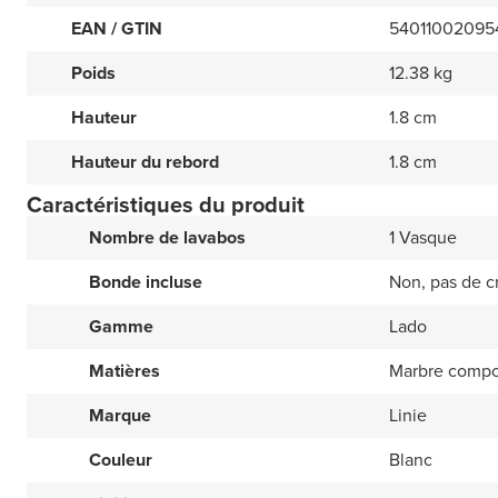
EAN / GTIN
54011002095
Poids
12.38 kg
Hauteur
1.8 cm
Hauteur du rebord
1.8 cm
Caractéristiques du produit
Nombre de lavabos
1 Vasque
Bonde incluse
Non, pas de c
Gamme
Lado
Matières
Marbre compo
Marque
Linie
Couleur
Blanc