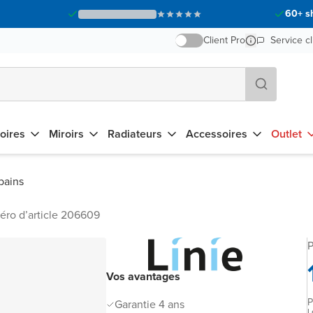
60+ s
Client Pro
Service cl
oires
Miroirs
Radiateurs
Accessoires
Outlet
 bains
ro d’article 206609
P
Vos avantages
P
Garantie 4 ans
L