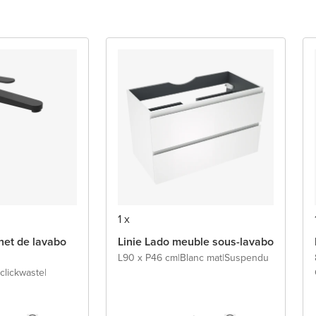
1 x
inet de lavabo
Linie Lado meuble sous-lavabo
L90 x P46 cm
|
Blanc mat
|
Suspendu
clickwaste
|