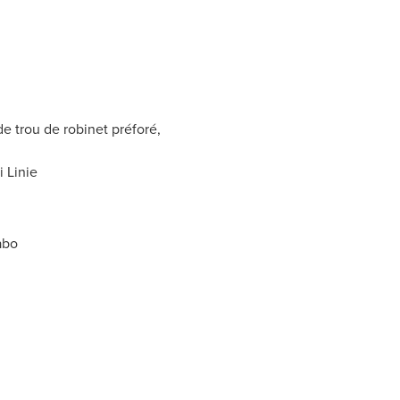
de trou de robinet préforé,
 Linie
abo
)