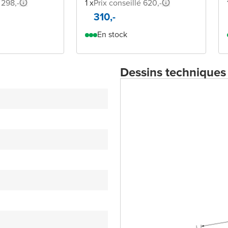
 298,-
1 x
Prix conseillé 620,-
310,-
En stock
Dessins techniques