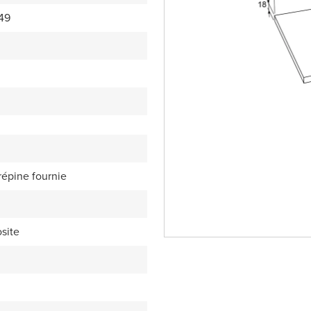
49
répine fournie
site