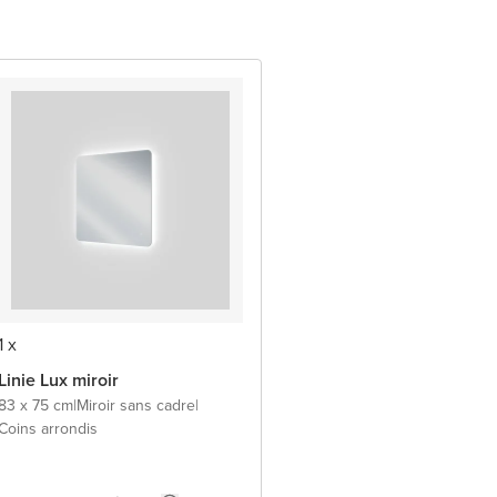
1 x
Linie Lux miroir
83 x 75 cm
|
Miroir sans cadre
|
Coins arrondis