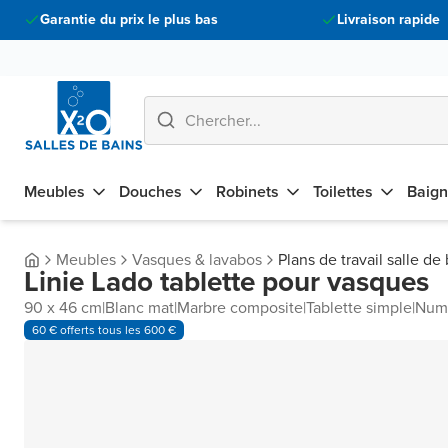
Garantie du prix le plus bas
Livraison rapide
Meubles
Douches
Robinets
Toilettes
Baign
Meubles
Vasques & lavabos
Plans de travail salle de
Linie Lado tablette pour vasques
90 x 46 cm
|
Blanc mat
|
Marbre composite
|
Tablette simple
|
Numé
60 € offerts tous les 600 €