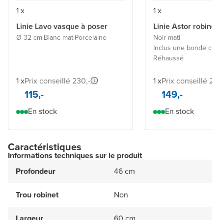
1 x
1 x
Linie Lavo vasque à poser
Linie Astor robinet
Ø 32 cm
|
Blanc mat
|
Porcelaine
Noir mat
|
Inclus une bonde cli
Réhaussé
1 x
Prix conseillé 230,-
1 x
Prix conseillé 29
115,-
149,-
En stock
En stock
Caractéristiques
Informations techniques sur le produit
Profondeur
46 cm
Trou robinet
Non
Largeur
60 cm