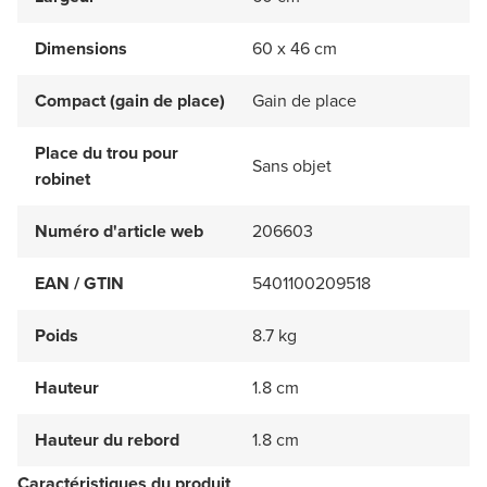
Dimensions
60 x 46 cm
Compact (gain de place)
Gain de place
Place du trou pour
Sans objet
robinet
Numéro d'article web
206603
EAN / GTIN
5401100209518
Poids
8.7 kg
Hauteur
1.8 cm
Hauteur du rebord
1.8 cm
Caractéristiques du produit