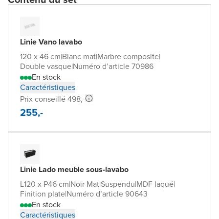
Linie Vano lavabo
120 x 46 cm
|
Blanc mat
|
Marbre composite
|
Double vasque
|
Numéro d’article 70986
En stock
Caractéristiques
Prix conseillé 498,-
255,-
Linie Lado meuble sous-lavabo
L120 x P46 cm
|
Noir Mat
|
Suspendu
|
MDF laqué
|
Finition plate
|
Numéro d’article 90643
En stock
Caractéristiques