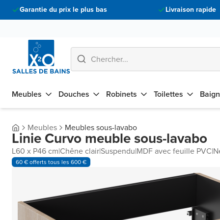
Garantie du prix le plus bas
Livraison rapide
Meubles
Douches
Robinets
Toilettes
Baign
Meubles
Meubles sous-lavabo
Linie Curvo meuble sous-lavabo
L60 x P46 cm
|
Chêne clair
|
Suspendu
|
MDF avec feuille PVC
|
Ne
60 € offerts tous les 600 €