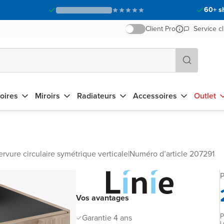
60+ s
Client Pro
Service cl
oires
Miroirs
Radiateurs
Accessoires
Outlet
rvure circulaire symétrique verticale
|
Numéro d’article 207291
P
Vos avantages
P
Garantie 4 ans
L