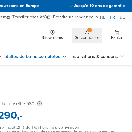
howrooms en Europe
Jusqu'à 10 ans de garantie
ient
Travailler chez X²O
Prendre un rendez-vous
NL
FR
DE
Showrooms
Se connecter
Panier
Salles de bains complètes
Inspirations & conseils
rix conseillé 580,-
290,-
rix inclut 21 % de TVA hors frais de livraison
e prix conseillé est le prix de vente recommandé par les fournisseurs ou