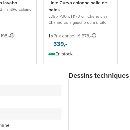
o lavabo
Linie Curvo colonne salle de
Brillant
|
Porcelaine
bains
L35 x P30 x H170 cm
|
Chêne clair
|
Charnières à gauche ou à droite
 198,-
1 x
Prix conseillé 678,-
339,-
En stock
Dessins techniques
amine