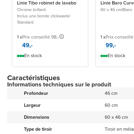
Linie Tibo robinet de lavabo
Linie Baro Curv
Chrome brillant
|
60 x 46 cm
|
Blanc 
Inclus une bonde clickwaste
|
Standard
1 x
Prix conseillé 98,-
1 x
Prix conseillé
49,-
99,-
En stock
En stock
Caractéristiques
Informations techniques sur le produit
Profondeur
46 cm
Largeur
60 cm
Dimensions
60 x 46 cm
Type de tiroir
Tiroir en mél