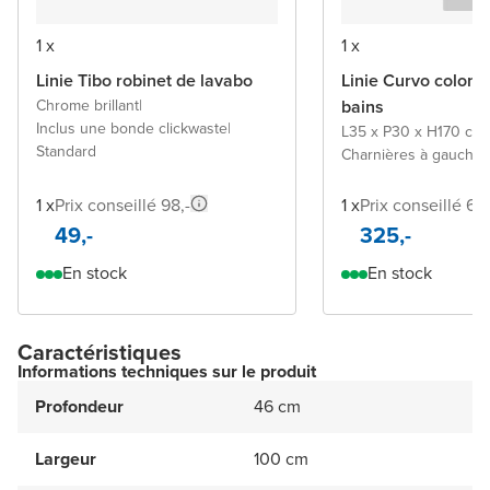
1 x
1 x
Linie Tibo robinet de lavabo
Linie Curvo colonn
Chrome brillant
|
bains
Inclus une bonde clickwaste
|
L35 x P30 x H170 cm
|
Standard
Charnières à gauche o
1 x
Prix conseillé 98,-
1 x
Prix conseillé 65
49,-
325,-
En stock
En stock
Caractéristiques
Informations techniques sur le produit
Profondeur
46 cm
Largeur
100 cm