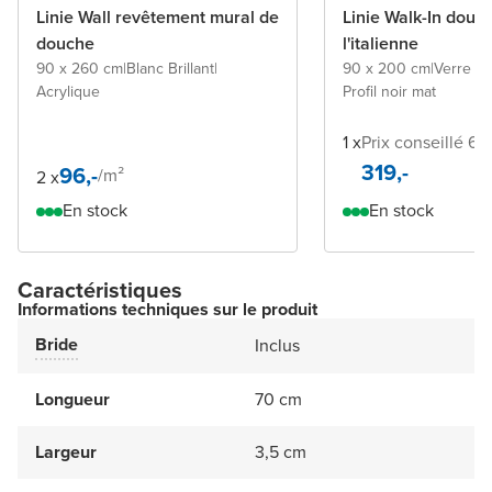
Linie Wall revêtement mural de
Linie Walk-In douc
douche
l'italienne
90 x 260 cm
|
Blanc Brillant
|
90 x 200 cm
|
Verre tr
Acrylique
Profil noir mat
1 x
Prix conseillé 618
319,-
96,-
/
m²
2 x
En stock
En stock
Caractéristiques
Informations techniques sur le produit
Bride
Inclus
Longueur
70 cm
Largeur
3,5 cm