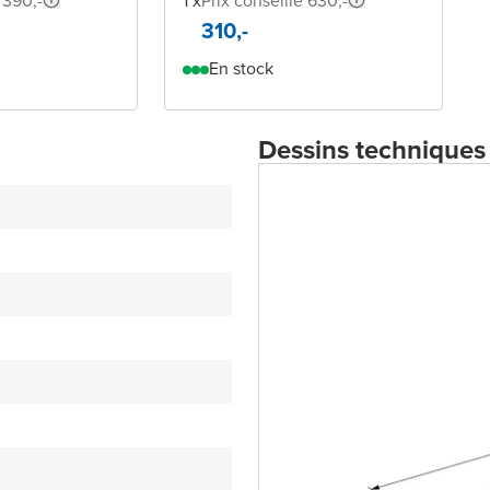
 390,-
1 x
Prix conseillé 630,-
310,-
En stock
Dessins techniques