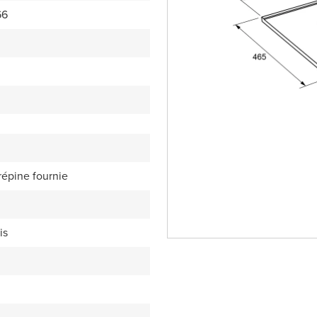
66
répine fournie
is