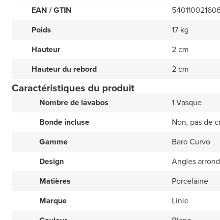
EAN / GTIN
54011002160
Poids
17 kg
Hauteur
2 cm
Hauteur du rebord
2 cm
Caractéristiques du produit
Nombre de lavabos
1 Vasque
Bonde incluse
Non, pas de c
Gamme
Baro Curvo
Design
Angles arrond
Matières
Porcelaine
Marque
Linie