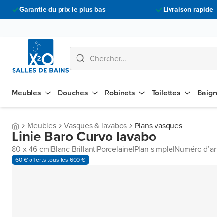
Garantie du prix le plus bas
Livraison rapide
Meubles
Douches
Robinets
Toilettes
Baign
Meubles
Vasques & lavabos
Plans vasques
Linie Baro Curvo lavabo
80 x 46 cm
|
Blanc Brillant
|
Porcelaine
|
Plan simple
|
Numéro d’ar
60 € offerts tous les 600 €