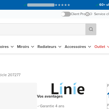
60+ s
Client Pro
Service cl
oires
Miroirs
Radiateurs
Accessoires
Outlet
ticle 207277
P
Vos avantages
P
Garantie 4 ans
L