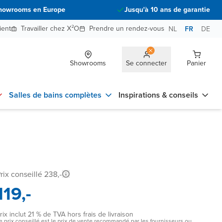
howrooms en Europe
Jusqu'à 10 ans de garantie
ient
Travailler chez X²O
Prendre un rendez-vous
NL
FR
DE
Showrooms
Se connecter
Panier
Salles de bains complètes
Inspirations & conseils
rix conseillé 238,-
119,-
rix inclut 21 % de TVA hors frais de livraison
e prix conseillé est le prix de vente recommandé par les fournisseurs ou