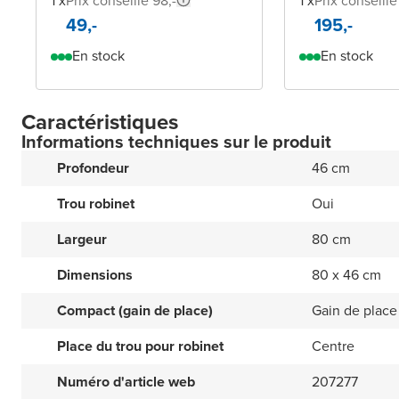
1 x
Prix conseillé 98,-
1 x
Prix conseillé
49,-
195,-
En stock
En stock
Caractéristiques
Informations techniques sur le produit
Profondeur
46 cm
Trou robinet
Oui
Largeur
80 cm
Dimensions
80 x 46 cm
Compact (gain de place)
Gain de place
Place du trou pour robinet
Centre
Numéro d'article web
207277