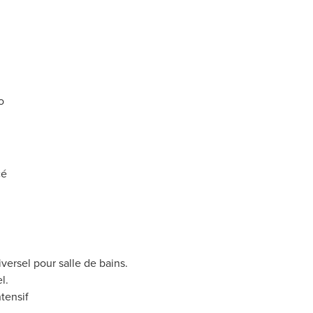
o
cé
versel pour salle de bains.
l.
tensif