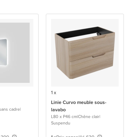
1 x
Linie Curvo meuble sous-
 sans cadre
|
lavabo
L80 x P46 cm
|
Chêne clair
|
Suspendu