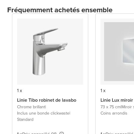
Fréquemment achetés ensemble
1 x
1 x
Linie Tibo robinet de lavabo
Linie Lux miroir
Chrome brillant
|
73 x 75 cm
|
Miroir
Inclus une bonde clickwaste
|
Coins arrondis
Standard