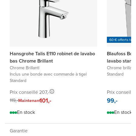
60 € offerts tou
Hansgrohe Talis E110 robinet de lavabo
Blaufoss Bod
bas Chrome Brillant
lavabo stand
Chrome Brillant
|
Chrome brillant
Inclus une bonde avec commande à tige
|
Standard
Standard
Prix conseillé 207,-
Prix conseillé
101,-
99,-
119,-
Maintenant
En stock
En stock
Garantie