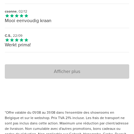
csonne
, 02/12
Mooi eenvoudig kraan
C.S.
, 22/09
Werkt prima!
Afficher plus
*Offre valable du 01/08 au 31/08 dans l'ensemble des showrooms en
Belgique et sur le webshop. Prix TVA 21% incluse. Les frais de transport ne
sont pas inclus dans cette action. Maximum une réduction par client/adresse
de livraison. Non cumulable avec d'autres promotions, bons cadeaux ou
codes de réduction. Non applicable sur Geberit, Hansgrohe, Grohe, Duravit,