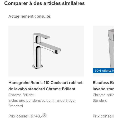
Comparer à des articles similaires
Actuellement consulté
60 € offerts tou
Hansgrohe Rebris 110 Coolstart robinet
Blaufoss Bod
de lavabo standard Chrome Brillant
lavabo stand
Chrome Brillant
|
Chrome brillant
Inclus une bonde avec commande à tige
|
Standard
Standard
Prix conseillé 143,-
Prix conseillé