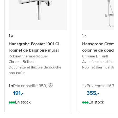
1 x
1 x
Hansgrohe Ecostat 1001 CL
Hansgrohe Cromet
robinet de baignoire mural
colonne de douche
Robinet thermostatique
|
Chrome Brillant
|
Chrome Brillant
|
Avec fonction d'écon
Douchette et flexible de douche
Robinet thermostatiq
non inclus
1 x
Prix conseillé 350,-
1 x
Prix conseillé 736
191,-
355,-
En stock
En stock