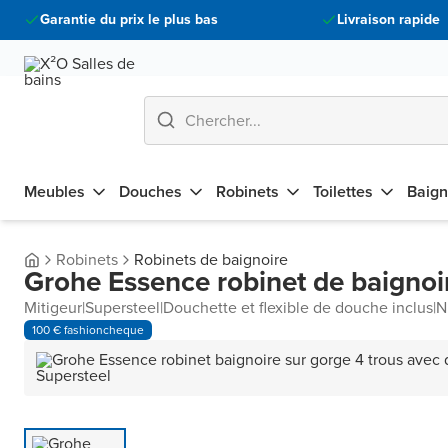
Garantie du prix le plus bas
Livraison rapide
Meubles
Douches
Robinets
Toilettes
Baign
Robinets
Robinets de baignoire
Grohe Essence robinet de baignoir
Mitigeur
|
Supersteel
|
Douchette et flexible de douche inclus
|
N
100 € fashioncheque