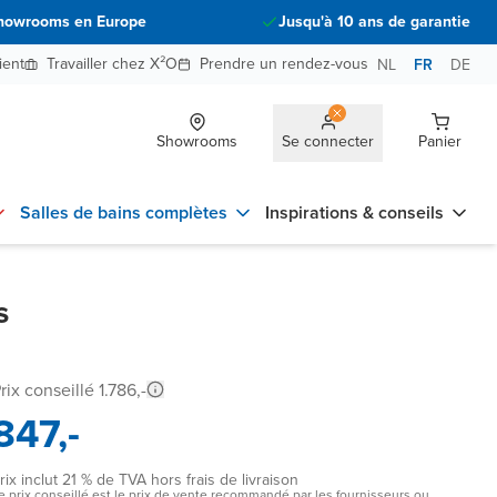
howrooms en Europe
Jusqu'à 10 ans de garantie
ient
Travailler chez X²O
Prendre un rendez-vous
NL
FR
DE
Showrooms
Se connecter
Panier
Salles de bains complètes
Inspirations & conseils
s
rix conseillé 1.786,-
847,-
rix inclut 21 % de TVA hors frais de livraison
e prix conseillé est le prix de vente recommandé par les fournisseurs ou