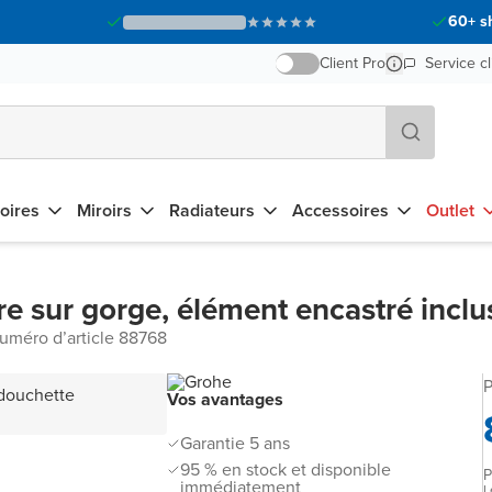
60+ s
Client Pro
Service cl
oires
Miroirs
Radiateurs
Accessoires
Outlet
e sur gorge, élément encastré inclu
uméro d’article 88768
P
Vos avantages
Garantie 5 ans
95 % en stock et disponible
P
immédiatement
L