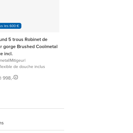
us les 600 €
und 5 trous Robinet de
ur gorge Brushed Coolmetal
e incl.
metal
|
Mitigeur
|
flexible de douche inclus
é 998,-
ns