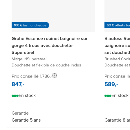
100 € fashioncheque
60 € offerts to
Grohe Essence robinet baignoire sur
Blaufoss Ro
gorge 4 trous avec douchette
baignoire s
Supersteel
set douchett
Mitigeur
|
Supersteel
|
Brushed Cool
Douchette et flexible de douche inclus
Douchette et 
Prix conseillé 1.786,-
Prix conseill
847,-
589,-
En stock
En stock
Garantie
Garantie 5 ans
Garantie 8 a