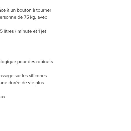
âce à un bouton à tourner
personne de 75 kg, avec
litres / minute et 1 jet
logique pour des robinets
assage sur les silicones
t une durée de vie plus
oux.