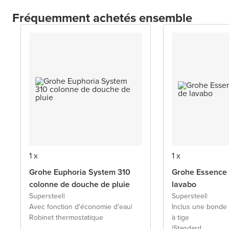
Fréquemment achetés ensemble
1 x
1 x
Grohe Euphoria System 310
Grohe Essence 
colonne de douche de pluie
lavabo
Supersteel
|
Supersteel
|
Avec fonction d'économie d'eau
|
Inclus une bond
Robinet thermostatique
à tige
|
Standard