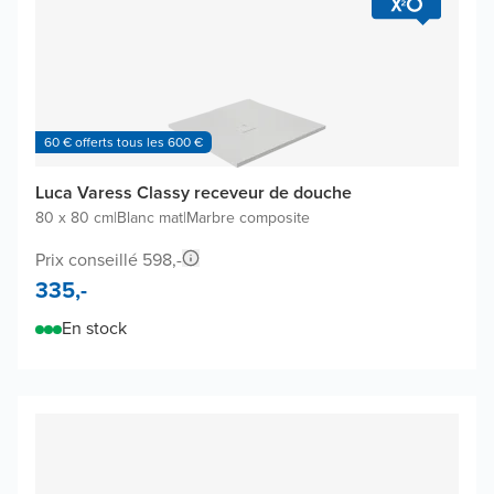
60 € offerts tous les 600 €
Luca Varess Classy receveur de douche
80 x 80 cm
|
Blanc mat
|
Marbre composite
Prix conseillé 598,-
335,-
En stock