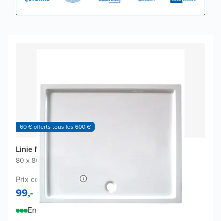
60 € offerts tous les 600 €
Linie Mango receveur de douche
80 x 80 cm
|
Blanc brillant
|
Acrylique
Prix conseillé 170,-
99,-
En stock