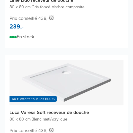
Linie Lido receveur de douche
80 x 80 cm
|
Gris foncé
|
Marbre composite
Prix conseillé 438,-
239,-
En stock
60 € offerts tous les 600 €
Luca Varess Soft receveur de douche
80 x 80 cm
|
Blanc mat
|
Acrylique
Prix conseillé 438,-