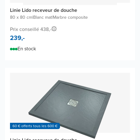
Linie Lido receveur de douche
80 x 80 cm
|
Blanc mat
|
Marbre composite
Prix conseillé 438,-
239,-
En stock
60 € offerts tous les 600 €