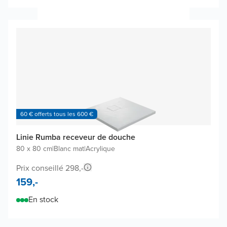
60 € offerts tous les 600 €
Linie Rumba receveur de douche
80 x 80 cm
|
Blanc mat
|
Acrylique
Prix conseillé 298,-
159,-
En stock