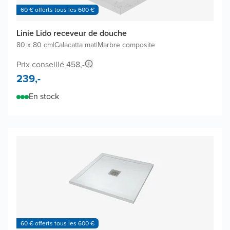
60 € offerts tous les 600 €
Linie Lido receveur de douche
80 x 80 cm
|
Calacatta mat
|
Marbre composite
Prix conseillé 458,-
239,-
En stock
60 € offerts tous les 600 €