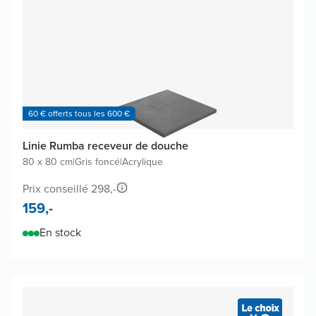
60 € offerts tous les 600 €
Linie Rumba receveur de douche
80 x 80 cm
|
Gris foncé
|
Acrylique
Prix conseillé 298,-
159,-
En stock