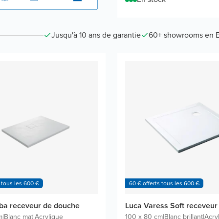
Jusqu'à 10 ans de garantie
60+ showrooms en 
 tous les 600 €
60 € offerts tous les 600 €
ba receveur de douche
Luca Varess Soft receveur
m
|
Blanc mat
|
Acrylique
100 x 80 cm
|
Blanc brillant
|
Acry