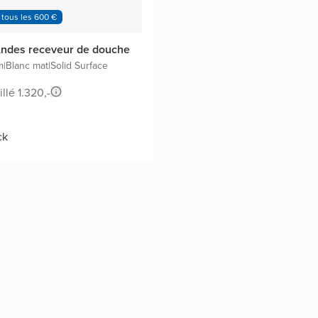
 tous les 600 €
ndes receveur de douche
m
|
Blanc mat
|
Solid Surface
llé 1.320,-
ck