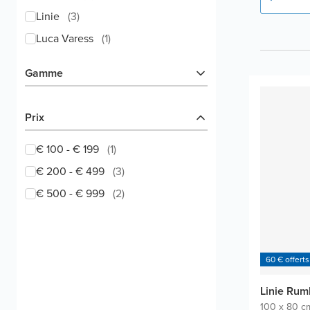
Linie
(
3
)
Luca Varess
(
1
)
Gamme
Prix
€ 100 - € 199
(
1
)
€ 200 - € 499
(
3
)
€ 500 - € 999
(
2
)
60 € offerts
Linie Rum
100 x 80 c