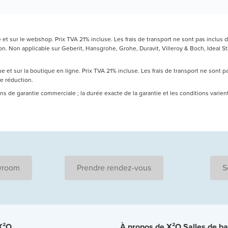
t sur le webshop. Prix TVA 21% incluse. Les frais de transport ne sont pas inclus d
 Non applicable sur Geberit, Hansgrohe, Grohe, Duravit, Villeroy & Boch, Ideal Sta
 et sur la boutique en ligne. Prix TVA 21% incluse. Les frais de transport ne sont 
de réduction.
 ans de garantie commerciale ; la durée exacte de la garantie et les conditions varie
wroom
Prendre rendez-vous
S
 X²O
À propos de X²O Salles de ba