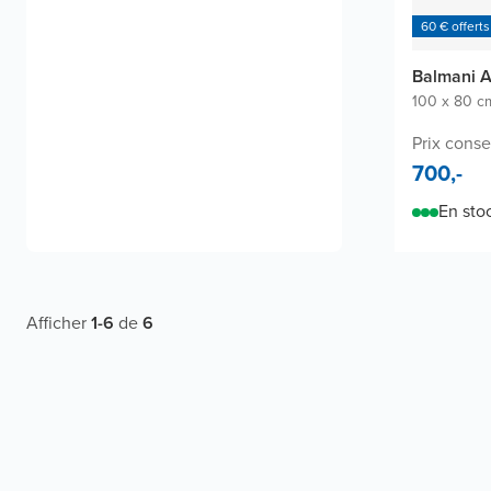
60 € offerts
Balmani A
100 x 80 c
Prix consei
700,-
En sto
Afficher
1
-
6
de
6