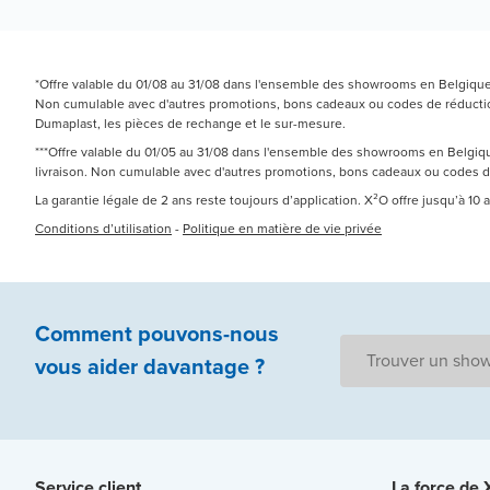
*Offre valable du 01/08 au 31/08 dans l'ensemble des showrooms en Belgique e
Non cumulable avec d'autres promotions, bons cadeaux ou codes de réduction.
Dumaplast, les pièces de rechange et le sur-mesure.
***Offre valable du 01/05 au 31/08 dans l'ensemble des showrooms en Belgique
livraison. Non cumulable avec d'autres promotions, bons cadeaux ou codes 
La garantie légale de 2 ans reste toujours d’application. X²O offre jusqu’à 10
Conditions d’utilisation
-
Politique en matière de vie privée
Comment pouvons-nous
Trouver un sho
vous aider
davantage ?
Service client
La force de