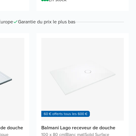
Europe
Garantie du prix le plus bas
60 € offerts tous les 600 €
 de douche
Balmani Lago receveur de douche
lique
100 x 80 cm
|
Blanc mat
|
Solid Surface