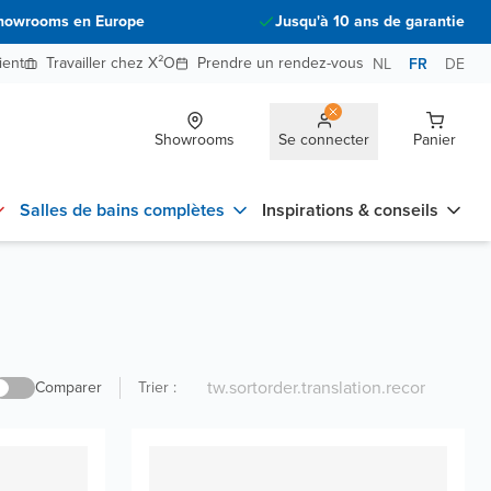
howrooms en Europe
Jusqu'à 10 ans de garantie
ient
Travailler chez X²O
Prendre un rendez-vous
NL
FR
DE
Showrooms
Se connecter
Panier
Salles de bains complètes
Inspirations & conseils
Comparer
Trier
: