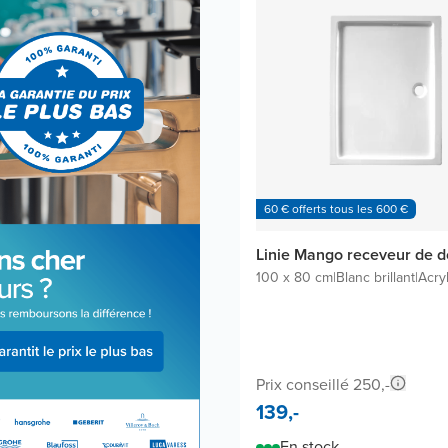
60 € offerts tous les 600 €
Linie Mango receveur de 
100 x 80 cm
|
Blanc brillant
|
Acry
Prix conseillé 250,-
139,-
En stock