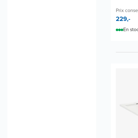
Prix consei
229,-
En sto