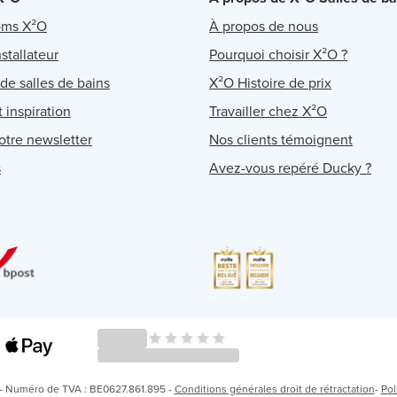
oms X²O
À propos de nous
stallateur
Pourquoi choisir X²O ?
 de salles de bains
X²O Histoire de prix
 inspiration
Travailler chez X²O
notre newsletter
Nos clients témoignent
s
Avez-vous repéré Ducky ?
 – Numéro de TVA : BE0627.861.895 -
Conditions générales droit de rétractation
-
Pol