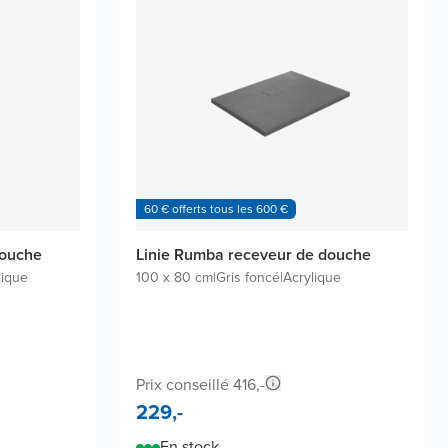
60 € offerts tous les 600 €
douche
Linie Rumba receveur de douche
lique
100 x 80 cm
|
Gris foncé
|
Acrylique
Prix conseillé 416,-
229,-
En stock