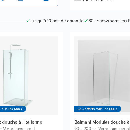
Jusqu'à 10 ans de garantie
60+ showrooms en 
 tous les 600 €
60 € offerts tous les 600 €
t douche à l'italienne
Balmani Modular douche à l
cm
|
Verre transparent
|
90 x 200 cm
|
Verre transparent