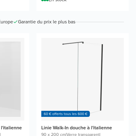
Europe
Garantie du prix le plus bas
60 € offerts tous les 600 €
'italienne
Linie Walk-In douche à l'italienne
|
90 x 200 cm
|
Verre transparent
|