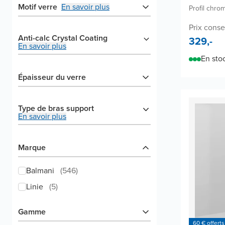
Motif verre
En savoir plus
Profil chrom
Prix conse
Anti-calc Crystal Coating
329,-
En savoir plus
En sto
Épaisseur du verre
Type de bras support
En savoir plus
Marque
Balmani
(
546
)
Linie
(
5
)
Gamme
60 € offerts