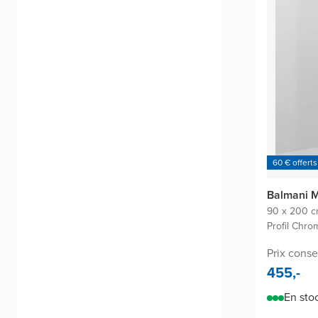
60 € offerts
Balmani M
90 x 200 
Profil Chrom
Prix conse
455,-
En sto