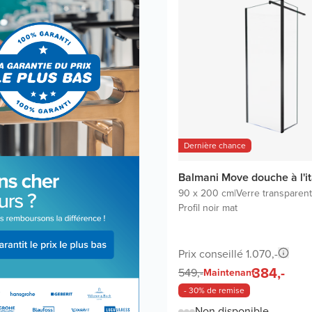
Dernière chance
Balmani Move douche à l'i
90 x 200 cm
|
Verre transparent
Profil noir mat
Prix conseillé 1.070,-
384,-
549,-
Maintenant
- 30% de remise
Non disponible