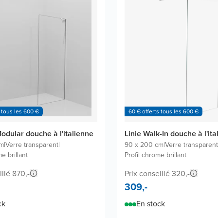
 tous les 600 €
60 € offerts tous les 600 €
odular douche à l'italienne
Linie Walk-In douche à l'ita
cm
|
Verre transparent
|
90 x 200 cm
|
Verre transparent
e brillant
Profil chrome brillant
illé 870,-
Prix conseillé 320,-
309,-
ck
En stock