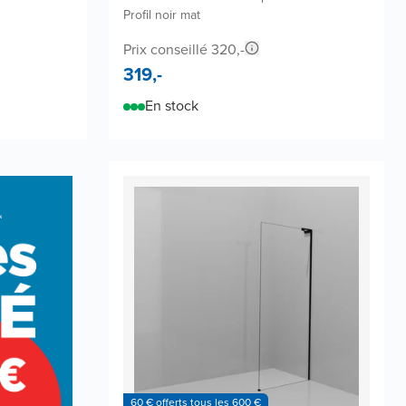
Profil noir mat
Prix conseillé 320,-
319,-
En stock
60 € offerts tous les 600 €