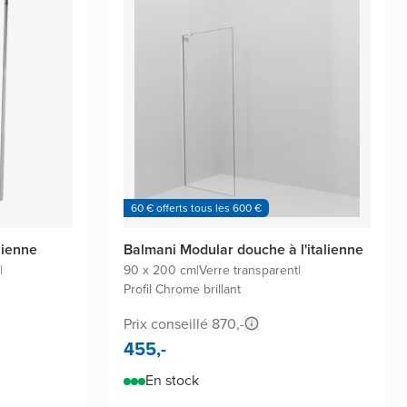
60 € offerts tous les 600 €
lienne
Balmani Modular douche à l'italienne
|
90 x 200 cm
|
Verre transparent
|
Profil Chrome brillant
Prix conseillé 870,-
455,-
En stock