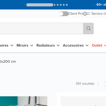
60+ s
Client Pro
Service cl
oires
Miroirs
Radiateurs
Accessoires
Outlet
90x200 cm
551
résultats