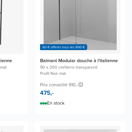
60 € offerts tous les 600 €
lienne
Balmani Modular douche à l'italienne
 mat
90 x 200 cm
|
Verre transparent
|
Profil Noir mat
Prix conseillé 910,-
475,-
En stock