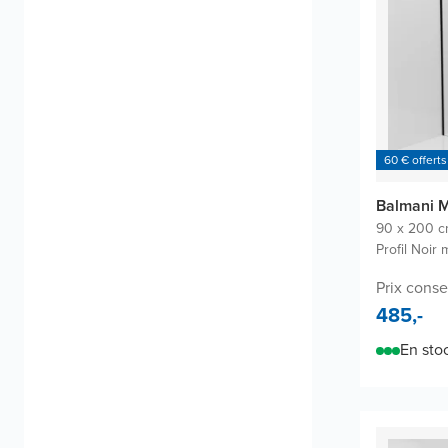
60 € offerts
Balmani M
90 x 200 
Profil Noir 
Prix conse
485,-
En sto