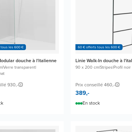
 tous les 600 €
60 € offerts tous les 600 €
odular douche à l'italienne
Linie Walk-In douche à l'ita
cm
|
Verre transparent
|
90 x 200 cm
|
Stripes
|
Profil noir
mat
illé 930,-
Prix conseillé 460,-
389,-
ck
En stock