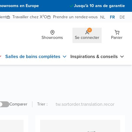
howrooms en Europe
Jusqu'à 10 ans de garantie
ient
Travailler chez X²O
Prendre un rendez-vous
NL
FR
DE
Showrooms
Se connecter
Panier
Salles de bains complètes
Inspirations & conseils
Comparer
Trier
: