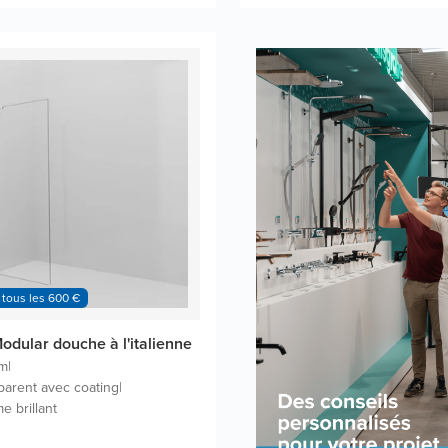
 tous les 600 €
odular douche à l'italienne
cm
|
parent avec coating
|
e brillant