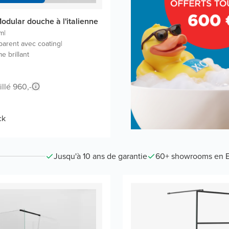
odular douche à l'italienne
cm
|
parent avec coating
|
e brillant
illé 960,-
ck
Jusqu'à 10 ans de garantie
60+ showrooms en 