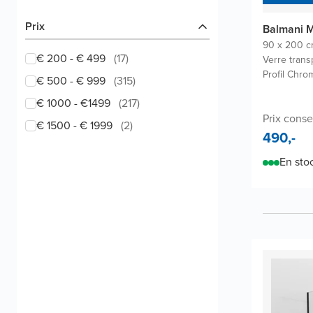
Prix
Balmani M
90 x 200 
€ 200 - € 499
(
17
)
Verre trans
Profil Chrom
€ 500 - € 999
(
315
)
€ 1000 - €1499
(
217
)
Prix conse
€ 1500 - € 1999
(
2
)
490,-
En sto