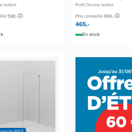
e brillant
Profil Chrome brillant
illé 598,-
Prix conseillé 890,-
465,-
ck
En stock
 tous les 600 €