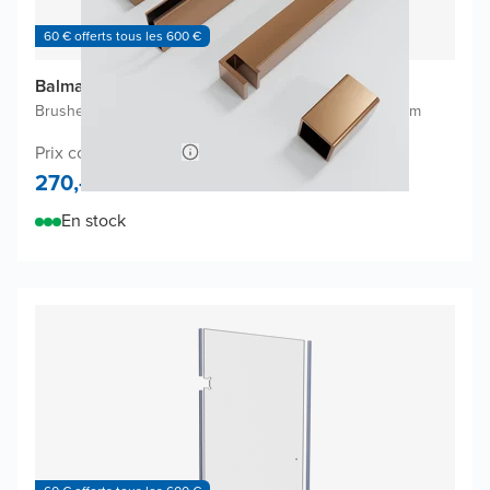
60 € offerts tous les 600 €
Balmani Modular Flat ensemble de profils
Brushed Rosegold
|
À placer à gauche ou à droite
|
200 cm
Prix conseillé 540,-
270,-
En stock