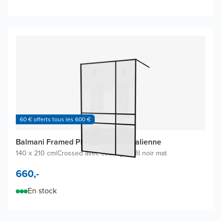
60 € offerts tous les 600 €
Balmani Framed Plus douche à l'italienne
140 x 210 cm
|
Crossed avec coating
|
Profil noir mat
660,-
En stock