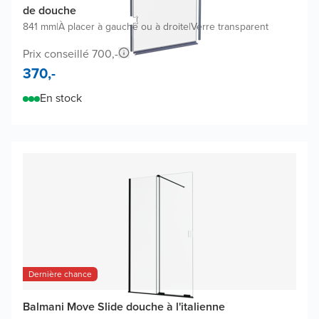
de douche
841 mm
|
À placer à gauche ou à droite
|
Verre transparent
Prix conseillé 700,-
370,-
En stock
Dernière chance
Balmani Move Slide douche à l'italienne