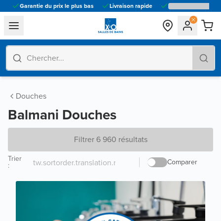
Garantie du prix le plus bas
Livraison rapide
general.navigation.toggle_menu.label
Douches
Balmani Douches
Filtrer 6 960 résultats
Trier
Comparer
: