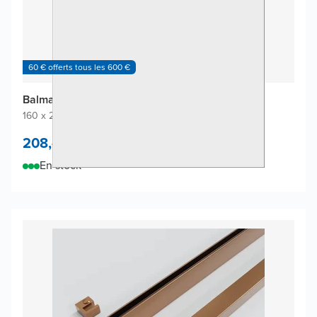
60 € offerts tous les 600 €
Balmani Piatto revêtement mural de douche
160 x 220 cm
|
Blanc mat
|
Solid Surface
208,-
/
m²
En stock