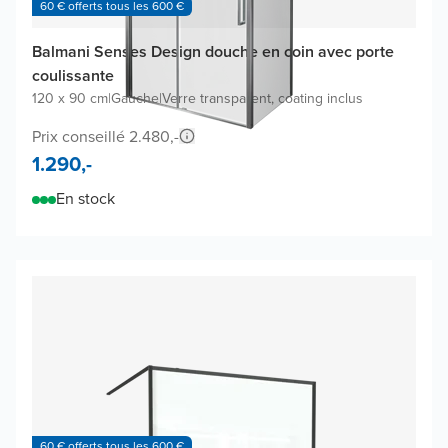
60 € offerts tous les 600 €
Balmani Senses Design douche en coin avec porte
coulissante
120 x 90 cm
|
Gauche
|
Verre transparent, coating inclus
Prix conseillé 2.480,-
1.290,-
En stock
60 € offerts tous les 600 €