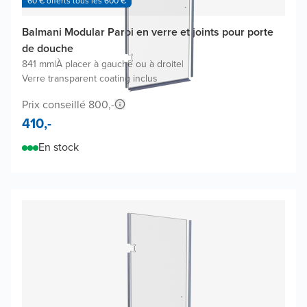
60 € offerts tous les 600 €
Balmani Modular Paroi en verre et joints pour porte
de douche
841 mm
|
À placer à gauche ou à droite
|
Verre transparent coating inclus
Prix conseillé 800,-
410,-
En stock