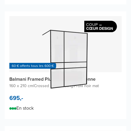
60 € offerts tous les 600 €
Balmani Framed Plus douche à l'italienne
160 x 210 cm
|
Crossed avec coating
|
Profil noir mat
695,-
En stock