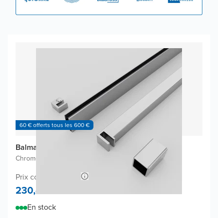
60 € offerts tous les 600 €
Balmani Modular Flat ensemble de profils
Chrome brillant
|
À placer à gauche ou à droite
|
200 cm
Prix conseillé 460,-
230,-
En stock