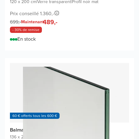
120 x 200 cm
|
Verre transparent
|
Profil noir mat
Prix conseillé 1.360,-
489,-
699,-
Maintenant
- 30% de remise
En stock
60 € offerts tous les 600 €
Balmani Modular paroi de douche
136 x 200 cm
|
Verre transparent avec coating
|