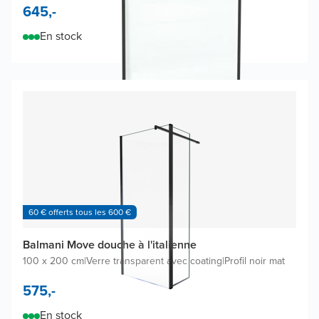
645,-
En stock
60 € offerts tous les 600 €
Balmani Move douche à l'italienne
100 x 200 cm
|
Verre transparent avec coating
|
Profil noir mat
575,-
En stock