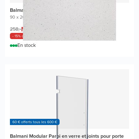
Balmani Piatto revêtement mural de douche
90 x 260 cm
|
Sahara
|
Solid Surface
Maintenant
219,-
258,-
/
m²
- 15% de remise
En stock
60 € offerts tous les 600 €
Balmani Modular Paroi en verre et joints pour porte