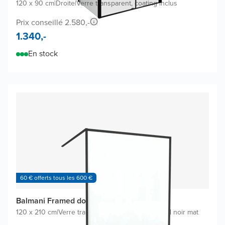
120 x 90 cm
|
Droite
|
Verre transparent, coating inclus
Prix conseillé 2.580,-
1.340,-
En stock
60 € offerts tous les 600 €
Balmani Framed douche à l'italienne
120 x 210 cm
|
Verre transparent avec coating
|
Profil noir mat