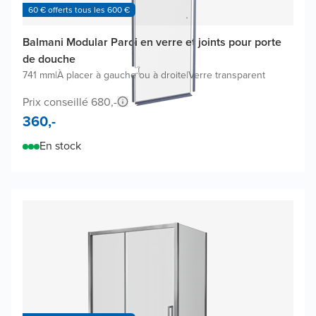
60 € offerts tous les 600 €
Balmani Modular Paroi en verre et joints pour porte
de douche
741 mm
|
À placer à gauche ou à droite
|
Verre transparent
Prix conseillé 680,-
360,-
En stock