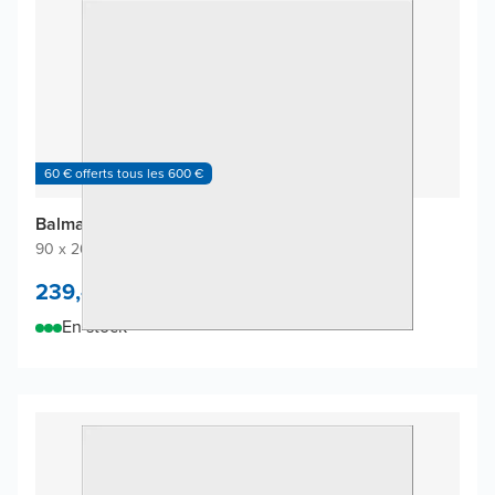
60 € offerts tous les 600 €
Balmani Piatto revêtement mural de douche
90 x 260 cm
|
Blanc mat
|
Solid Surface
239,-
/
m²
En stock