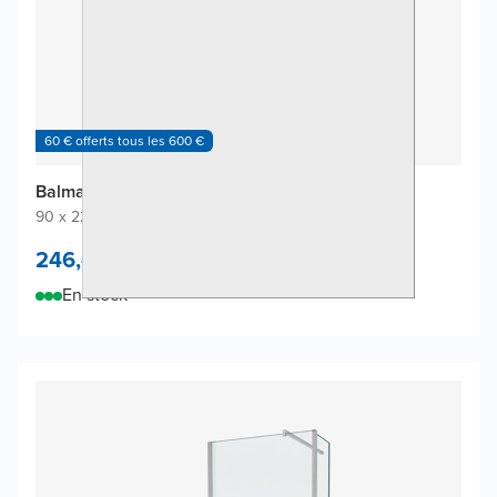
60 € offerts tous les 600 €
Balmani Piatto revêtement mural de douche
90 x 220 cm
|
Blanc mat
|
Solid Surface
246,-
/
m²
En stock