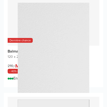
Dernière chance
Balmani Impress revêtement mural de douche
120 x 240 cm
|
Blanc mat
|
Composite
Maintenant
130,-
216,-
/
m²
- 40% de remise
En stock