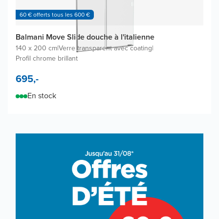
60 € offerts tous les 600 €
Balmani Move Slide douche à l'italienne
140 x 200 cm
|
Verre transparent avec coating
|
Profil chrome brillant
695,-
En stock