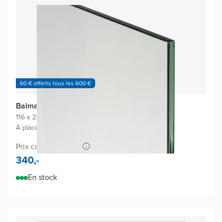
60 € offerts tous les 600 €
Balmani Modular paroi de douche
116 x 200 cm
|
Verre transparent avec coating
|
À placer à gauche ou à droite
Prix conseillé 660,-
340,-
En stock