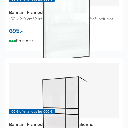
Balmani Framed douche à l'italienne
160 x 210 cm
|
Verre transparent avec coating
|
Profil noir mat
695,-
En stock
60 € offerts tous les 600 €
Balmani Framed Plus douche à l'italienne