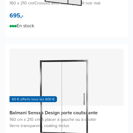
160 x 210 cm
|
Crossed avec coating
|
Profil noir mat
695,-
En stock
60 € offerts tous les 600 €
Balmani Senses Design porte coulissante
160 cm x 210 cm
|
À placer à gauche ou à droite
|
Verre transparent, coating inclus