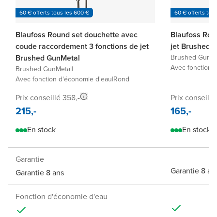
60 € offerts tous les 600 €
60 € offerts tou
Blaufoss Round set douchette avec
Blaufoss Rou
coude raccordement 3 fonctions de jet
jet Brushed 
Brushed GunMetal
Brushed GunMe
Avec fonction 
Brushed GunMetal
|
Avec fonction d'économie d'eau
|
Rond
Prix conseillé 358,-
Prix conseillé
215,-
165,-
En stock
En stock
Garantie
Garantie 8 an
Garantie 8 ans
Fonction d'économie d'eau