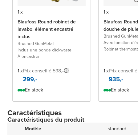
1 x
1 x
Blaufoss Round robinet de
Blaufoss Round
lavabo, élément encastré
douche de plui
inclus
Brushed GunMeta
Avec fonction d'
Brushed GunMetal
|
Robinet thermost
Inclus une bonde clickwaste
|
À encastrer
1 x
Prix conseillé 598,-
1 x
Prix conseillé
299,-
935,-
En stock
En stock
Caractéristiques
Caractéristiques du produit
Modèle
standard