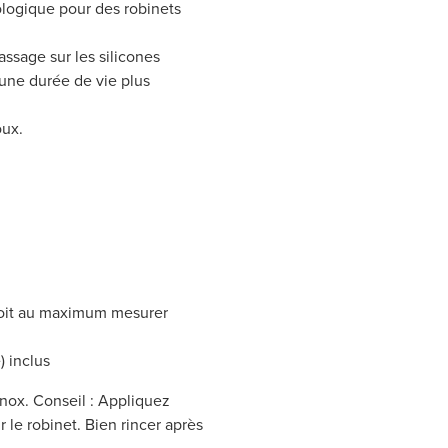
logique pour des robinets
assage sur les silicones
t une durée de vie plus
oux.
 doit au maximum mesurer
) inclus
inox. Conseil : Appliquez
r le robinet. Bien rincer après