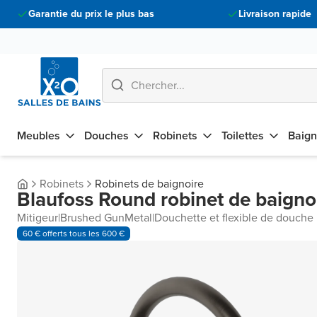
Garantie du prix le plus bas
Livraison rapide
Meubles
Douches
Robinets
Toilettes
Baign
Robinets
Robinets de baignoire
Blaufoss Round robinet de baignoi
Mitigeur
|
Brushed GunMetal
|
Douchette et flexible de douche 
60 € offerts tous les 600 €