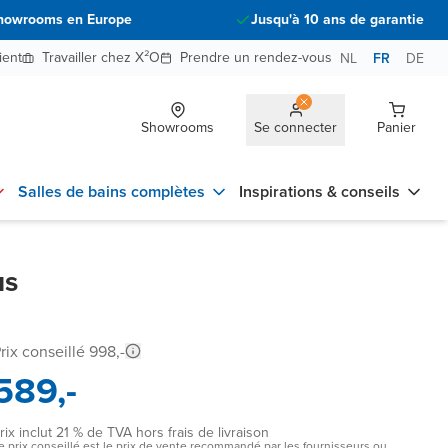
howrooms en Europe
Jusqu'à 10 ans de garantie
ient
Travailler chez X²O
Prendre un rendez-vous
NL
FR
DE
Showrooms
Se connecter
Panier
Salles de bains complètes
Inspirations & conseils
us
rix conseillé 998,-
589,-
rix inclut 21 % de TVA hors frais de livraison
e prix conseillé est le prix de vente recommandé par les fournisseurs ou