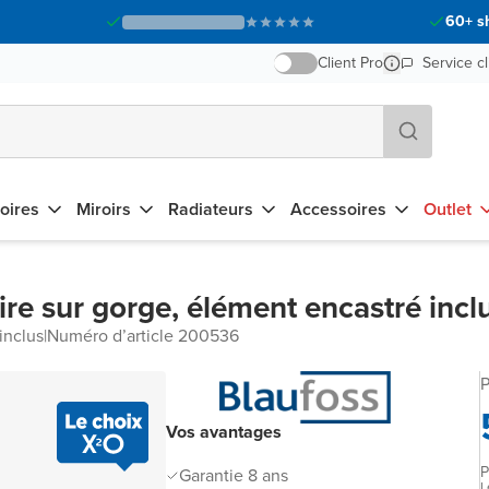
60+ s
Client Pro
Service cl
oires
Miroirs
Radiateurs
Accessoires
Outlet
re sur gorge, élément encastré incl
inclus
|
Numéro d’article 200536
P
Vos avantages
P
Garantie 8 ans
L