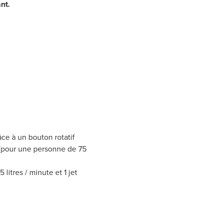
ant.
ce à un bouton rotatif
e (pour une personne de 75
litres / minute et 1 jet