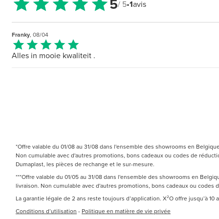
5
/ 5
•
1
avis
Franky
, 08/04
Alles in mooie kwaliteit .
*Offre valable du 01/08 au 31/08 dans l'ensemble des showrooms en Belgique e
Non cumulable avec d'autres promotions, bons cadeaux ou codes de réduction.
Dumaplast, les pièces de rechange et le sur-mesure.
***Offre valable du 01/05 au 31/08 dans l'ensemble des showrooms en Belgique
livraison. Non cumulable avec d'autres promotions, bons cadeaux ou codes 
La garantie légale de 2 ans reste toujours d’application. X²O offre jusqu’à 10
Conditions d’utilisation
-
Politique en matière de vie privée