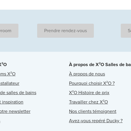
wroom
Prendre rendez-vous
S
 X²O
À propos de X²O Salles de ba
oms X²O
À propos de nous
stallateur
Pourquoi choisir X²O ?
 de salles de bains
X²O Histoire de prix
 inspiration
Travailler chez X²O
notre newsletter
Nos clients témoignent
s
Avez-vous repéré Ducky ?