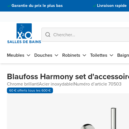
Garantie du prix le plus bas
Livraison rapide
Meubles
Douches
Robinets
Toilettes
Baign
Blaufoss Harmony set d'accessoire
Chrome brillant
|
Acier inoxydable
|
Numéro d’article 70503
60 € offerts tous les 600 €