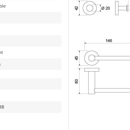
ble
nt
s
38