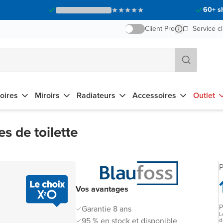
60+ s
Client Pro
Service cl
oires
Miroirs
Radiateurs
Accessoires
Outlet
s de toilette
P
Vos avantages
P
Garantie 8 ans
L
95 % en stock et disponible
d