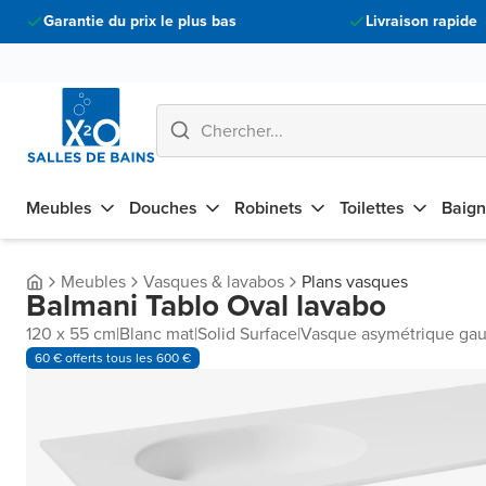
Garantie du prix le plus bas
Livraison rapide
Meubles
Douches
Robinets
Toilettes
Baign
Meubles
Vasques & lavabos
Plans vasques
Balmani Tablo Oval lavabo
120 x 55 cm
|
Blanc mat
|
Solid Surface
|
Vasque asymétrique ga
60 € offerts tous les 600 €