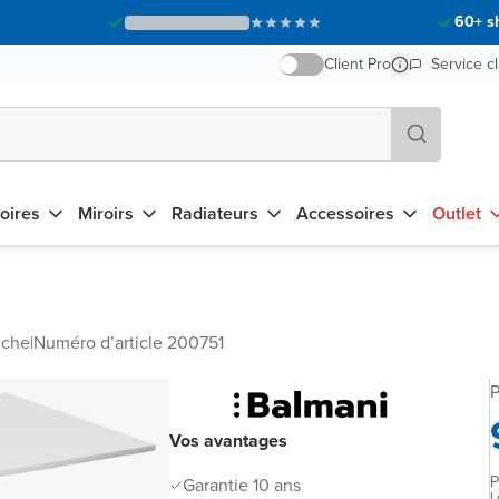
60+ s
Client Pro
Service cl
oires
Miroirs
Radiateurs
Accessoires
Outlet
uche
|
Numéro d’article 200751
P
Vos avantages
P
Garantie 10 ans
L