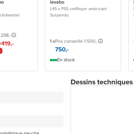
bo
lavabo
L45 x P55 cm
|
Noyer américain
|
clickwaste
|
Suspendu
 298,-
1 x
Prix conseillé 1.500,-
119,-
nt
750,-
En stock
Dessins techniques
asymétrique gauche