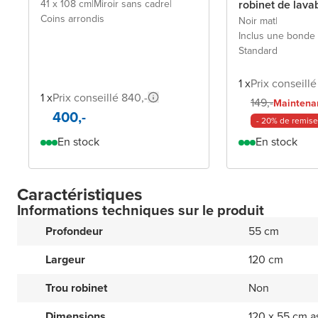
41 x 108 cm
|
Miroir sans cadre
|
robinet de lava
Coins arrondis
Noir mat
|
Inclus une bonde 
Standard
1 x
Prix conseillé
1 x
Prix conseillé 840,-
149,-
Maintena
400,-
- 20% de remise
En stock
En stock
Caractéristiques
Informations techniques sur le produit
Profondeur
55 cm
Largeur
120 cm
Trou robinet
Non
Dimensions
120 x 55 cm 