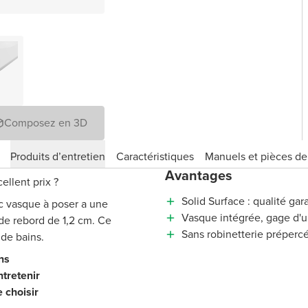
Composez en 3D
Produits d’entretien
Caractéristiques
Manuels et pièces d
Avantages
ellent prix ?
Solid Surface : qualité gar
c vasque à poser a une
Vasque intégrée, gage d'un
de rebord de 1,2 cm. Ce
Sans robinetterie préperc
 de bains.
ns
ntretenir
e choisir