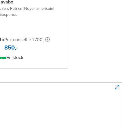
lavabo
L75 x P55 cm
|
Noyer américain
|
Suspendu
1 x
Prix conseillé 1.700,-
850,-
En stock