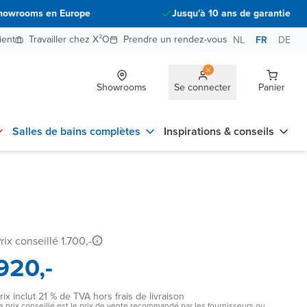
howrooms en Europe
Jusqu'à 10 ans de garantie
ient
Travailler chez X²O
Prendre un rendez-vous
NL
FR
DE
Showrooms
Se connecter
Panier
Salles de bains complètes
Inspirations & conseils
rix conseillé 1.700,-
920,-
rix inclut 21 % de TVA hors frais de livraison
e prix conseillé est le prix de vente recommandé par les fournisseurs ou