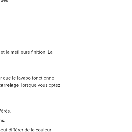
ques
 la meilleure finition. La
r que le lavabo fonctionne
 carrelage
lorsque vous optez
férés.
ns
.
eut différer de la couleur