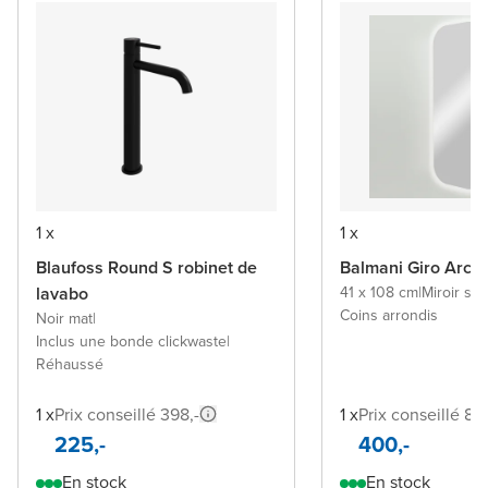
1 x
1 x
Blaufoss Round S robinet de
Balmani Giro Arcat
lavabo
41 x 108 cm
|
Miroir sa
Coins arrondis
Noir mat
|
Inclus une bonde clickwaste
|
Réhaussé
1 x
Prix conseillé 398,-
1 x
Prix conseillé 84
225,-
400,-
En stock
En stock