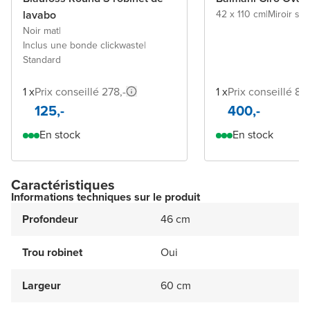
lavabo
42 x 110 cm
|
Miroir sa
Noir mat
|
Inclus une bonde clickwaste
|
Standard
1 x
Prix conseillé 278,-
1 x
Prix conseillé 84
125,-
400,-
En stock
En stock
Caractéristiques
Informations techniques sur le produit
Profondeur
46 cm
Trou robinet
Oui
Largeur
60 cm