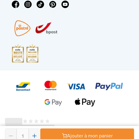
© 2026 - X²O Salles de bains – Numéro de TVA : BE0627.861.895 -
Ajouter à mon panier