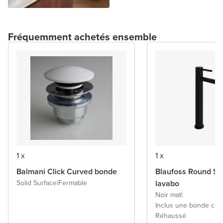
Fréquemment achetés ensemble
1 x
1 x
Balmani Click Curved bonde
Blaufoss Round S r
Solid Surface
|
Fermable
lavabo
Noir mat
|
Inclus une bonde cli
Réhaussé