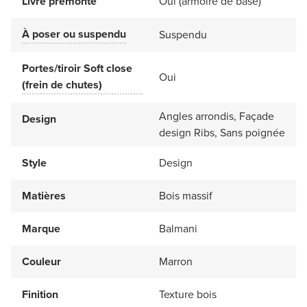
Livré prémonté
Oui (armoire de base)
À poser ou suspendu
Suspendu
Portes/tiroir Soft close
Oui
(frein de chutes)
Angles arrondis, Façade
Design
design Ribs, Sans poignée
Style
Design
Matières
Bois massif
Marque
Balmani
Couleur
Marron
Finition
Texture bois