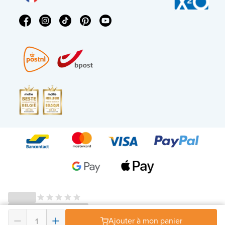
Ajouter à mon panier
© 2026 - X²O Salles de bains – Numéro de TVA : BE0627.861.895 -