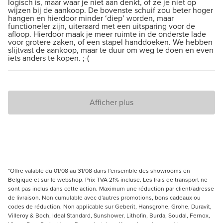
logisch is, maar waar je niet aan denkt, of ze je niet op
wijzen bij de aankoop. De bovenste schuif zou beter hoger
hangen en hierdoor minder ‘diep’ worden, maar
functioneler zijn, uiteraard met een uitsparing voor de
afloop. Hierdoor maak je meer ruimte in de onderste lade
voor grotere zaken, of een stapel handdoeken. We hebben
slijtvast de aankoop, maar te duur om weg te doen en even
iets anders te kopen. ;-(
Afficher plus
*Offre valable du 01/08 au 31/08 dans l'ensemble des showrooms en
Belgique et sur le webshop. Prix TVA 21% incluse. Les frais de transport ne
sont pas inclus dans cette action. Maximum une réduction par client/adresse
de livraison. Non cumulable avec d'autres promotions, bons cadeaux ou
codes de réduction. Non applicable sur Geberit, Hansgrohe, Grohe, Duravit,
Villeroy & Boch, Ideal Standard, Sunshower, Lithofin, Burda, Soudal, Fernox,