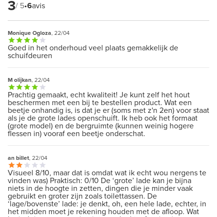
3
/ 5
•
6
avis
Monique Ogloza
, 22/04
Goed in het onderhoud veel plaats gemakkelijk de
schuifdeuren
M olijkan
, 22/04
Prachtig gemaakt, echt kwaliteit! Je kunt zelf het hout
beschermen met een bij te bestellen product. Wat een
beetje onhandig is, is dat je er (soms met z'n 2en) voor staat
als je de grote lades openschuift. Ik heb ook het formaat
(grote model) en de bergruimte (kunnen weinig hogere
flessen in) vooraf een beetje onderschat.
an billet
, 22/04
Visueel 8/10, maar dat is omdat wat ik echt wou nergens te
vinden was) Praktisch: 0/10 De ‘grote’ lade kan je bijna
niets in de hoogte in zetten, dingen die je minder vaak
gebruikt en groter zijn zoals toilettassen. De
‘lage/bovenste’ lade: je denkt, oh, een hele lade, echter, in
het midden moet je rekening houden met de afloop. Wat