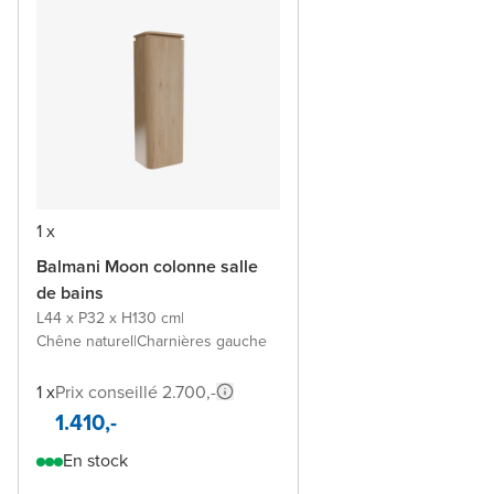
1 x
Balmani Moon colonne salle
de bains
L44 x P32 x H130 cm
|
Chêne naturel
|
Charnières gauche
1 x
Prix conseillé 2.700,-
1.410,-
En stock