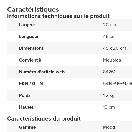
Caractéristiques
Informations techniques sur le produit
Largeur
20 cm
Longueur
45 cm
Dimensions
45 x 20 cm
Convient à
Meubles
Numéro d'article web
84261
EAN / GTIN
54145998929
Poids
1.2 kg
Hauteur
10 cm
Caractéristiques du produit
Gamme
Mood