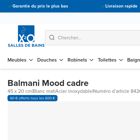
Garantie du prix le plus bas
Livraison rapide
Meubles
Douches
Robinets
Toilettes
Baign
Balmani Mood cadre
45 x 20 cm
|
Blanc mat
|
Acier inoxydable
|
Numéro d’article 842
60 € offerts tous les 600 €