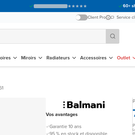
60+ s
Client Pro
Service cl
oires
Miroirs
Radiateurs
Accessoires
Outlet
61
P
Vos avantages
P
Garantie 10 ans
L
95 % en stock et disponible
d