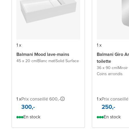
1 x
1 x
Balmani Mood lave-mains
Balmani Giro Ar
45 x 20 cm
|
Blanc mat
|
Solid Surface
toilette
36 x 90 cm
|
Miroir
Coins arrondis
1 x
Prix conseillé 600,-
1 x
Prix conseillé
300,-
250,-
En stock
En stock