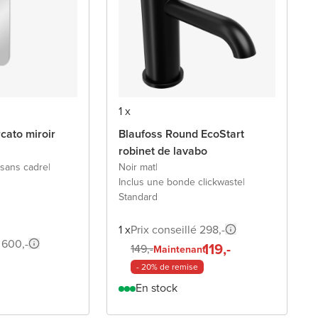
1 x
cato miroir
Blaufoss Round EcoStart
robinet de lavabo
 sans cadre
|
Noir mat
|
Inclus une bonde clickwaste
|
Standard
1 x
Prix conseillé 298,-
 600,-
119,-
149,-
Maintenant
- 20% de remise
En stock