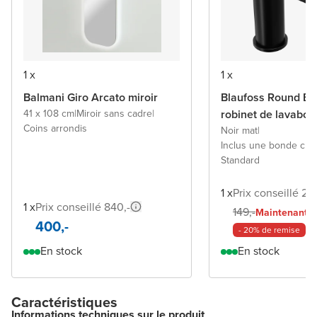
1 x
1 x
Balmani Giro Arcato miroir
Blaufoss Round Ec
41 x 108 cm
|
Miroir sans cadre
|
robinet de lavabo
Coins arrondis
Noir mat
|
Inclus une bonde cli
Standard
1 x
Prix conseillé 29
1 x
Prix conseillé 840,-
11
149,-
Maintenant
400,-
- 20% de remise
En stock
En stock
Caractéristiques
Informations techniques sur le produit