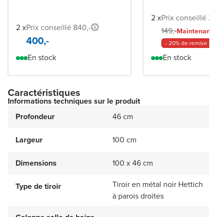
2 x
Prix conseillé 29
2 x
Prix conseillé 840,-
1
149,-
Maintenant
400,-
- 20% de remise
En stock
En stock
Caractéristiques
Informations techniques sur le produit
Profondeur
46 cm
Largeur
100 cm
Dimensions
100 x 46 cm
Tiroir en métal noir Hettich
Type de tiroir
à parois droites