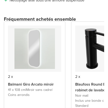
Nettoyage aisé sous une armoire suspendue
Fréquemment achetés ensemble
2 x
2 x
Balmani Giro Arcato miroir
Blaufoss Round Ec
41 x 108 cm
|
Miroir sans cadre
|
robinet de lavabo
Coins arrondis
Noir mat
|
Inclus une bonde cli
Standard