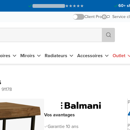
60+ s
Client Pro
Service cl
oires
Miroirs
Radiateurs
Accessoires
Outlet
s
 91178
P
Vos avantages
P
Garantie 10 ans
L