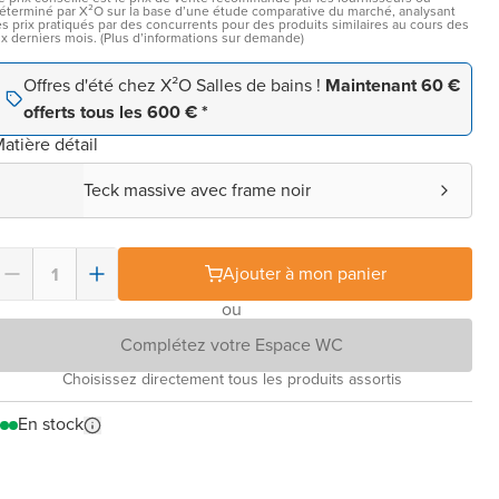
éterminé par X²O sur la base d’une étude comparative du marché, analysant
es prix pratiqués par des concurrents pour des produits similaires au cours des
ix derniers mois. (Plus d’informations sur demande)
Offres d'été chez X²O Salles de bains !
Maintenant 60 €
offerts tous les 600 € *
atière détail
Teck massive avec frame noir
Ajouter à mon panier
ou
Complétez votre Espace WC
Choisissez directement tous les produits assortis
En stock