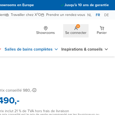
howrooms en Europe
Jusqu'à 10 ans de garantie
ient
Travailler chez X²O
Prendre un rendez-vous
NL
FR
DE
Showrooms
Se connecter
Panier
Salles de bains complètes
Inspirations & conseils
rix conseillé 980,-
490,-
rix inclut 21 % de TVA hors frais de livraison
e prix conseillé est le prix de vente recommandé par les fournisseurs ou