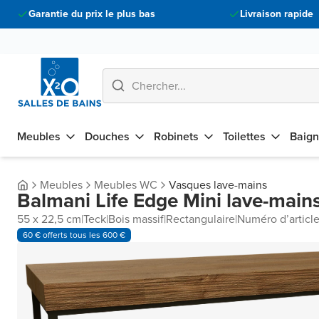
Garantie du prix le plus bas
Livraison rapide
Meubles
Douches
Robinets
Toilettes
Baign
Meubles
Meubles WC
Vasques lave-mains
Balmani Life Edge Mini lave-main
55 x 22,5 cm
|
Teck
|
Bois massif
|
Rectangulaire
|
Numéro d’article
60 € offerts tous les 600 €