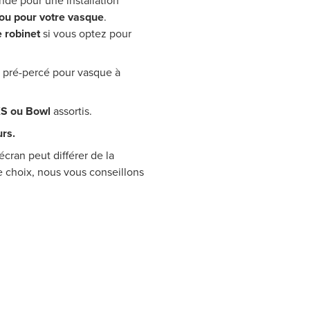
dé pour une installation
rou pour votre vasque
.
e robinet
si vous optez pour
ou pré-percé pour vasque à
XS ou Bowl
assortis.
urs.
écran peut différer de la
re choix, nous vous conseillons