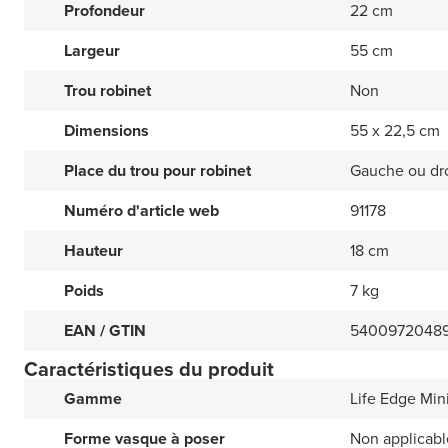
Profondeur
22 cm
Largeur
55 cm
Trou robinet
Non
Dimensions
55 x 22,5 cm
Place du trou pour robinet
Gauche ou dr
Numéro d'article web
91178
Hauteur
18 cm
Poids
7 kg
EAN / GTIN
5400972048
Caractéristiques du produit
Gamme
Life Edge Min
Forme vasque à poser
Non applicabl