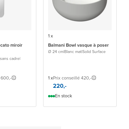
1 x
cato miroir
Balmani Bowl vasque à poser
Ø 24 cm
|
Blanc mat
|
Solid Surface
 sans cadre
|
 600,-
1 x
Prix conseillé 420,-
220,-
En stock