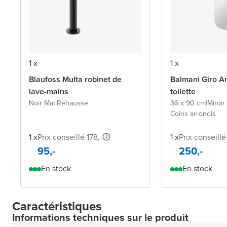
1 x
1 x
Blaufoss Multa robinet de
Balmani Giro Ar
lave-mains
toilette
Noir Mat
|
Réhaussé
36 x 90 cm
|
Miroir
Coins arrondis
1 x
Prix conseillé 178,-
1 x
Prix conseillé
95,-
250,-
En stock
En stock
Caractéristiques
Informations techniques sur le produit