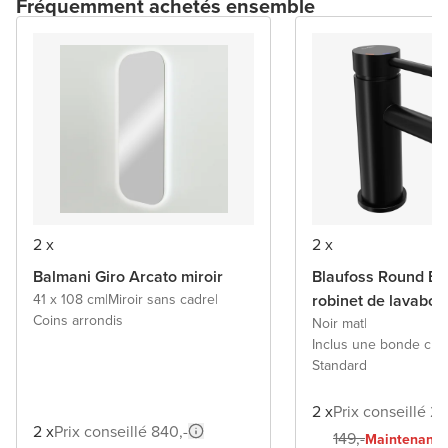
Fréquemment achetés ensemble
2 x
2 x
Balmani Giro Arcato miroir
Blaufoss Round Ec
41 x 108 cm
|
Miroir sans cadre
|
robinet de lavabo
Coins arrondis
Noir mat
|
Inclus une bonde cli
Standard
2 x
Prix conseillé 29
2 x
Prix conseillé 840,-
1
149,-
Maintenant