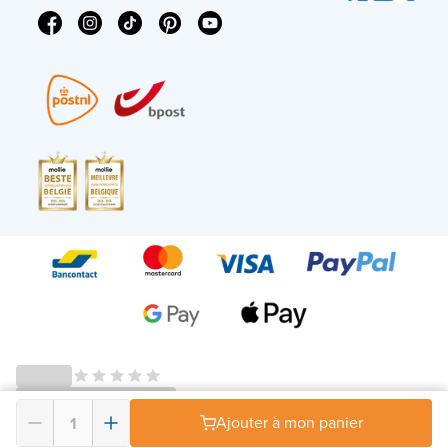
© 2026 - X²O Salles de bains – Numéro de TVA : BE0627.861.895 -
Ajouter à mon panier
Conditions générales droit de rétractation
-
Politique en matière de vie privée