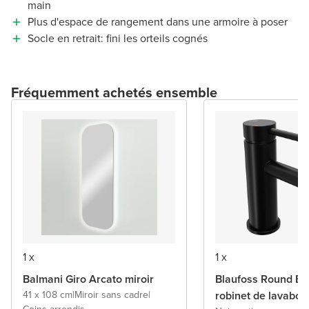
main
Plus d'espace de rangement dans une armoire à poser
Socle en retrait: fini les orteils cognés
Fréquemment achetés ensemble
1 x
1 x
Balmani Giro Arcato miroir
Blaufoss Round Ec
41 x 108 cm
|
Miroir sans cadre
|
robinet de lavabo