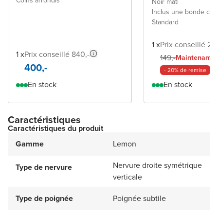
Coins arrondis
Noir mat
|
Inclus une bonde cli
Standard
1 x
Prix conseillé 29
1 x
Prix conseillé 840,-
11
149,-
Maintenant
400,-
- 20% de remise
En stock
En stock
Caractéristiques
Caractéristiques du produit
Gamme
Lemon
Nervure droite symétrique
Type de nervure
verticale
Type de poignée
Poignée subtile