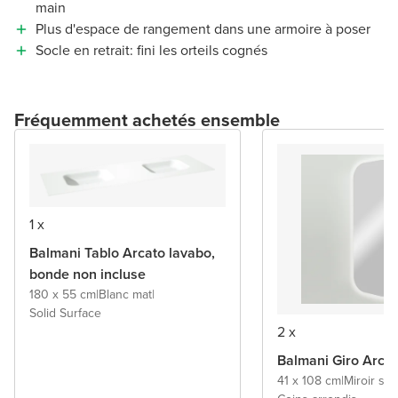
main
Plus d'espace de rangement dans une armoire à poser
Socle en retrait: fini les orteils cognés
Fréquemment achetés ensemble
1 x
Balmani Tablo Arcato lavabo,
bonde non incluse
180 x 55 cm
|
Blanc mat
|
Solid Surface
2 x
Balmani Giro Arcat
41 x 108 cm
|
Miroir sa