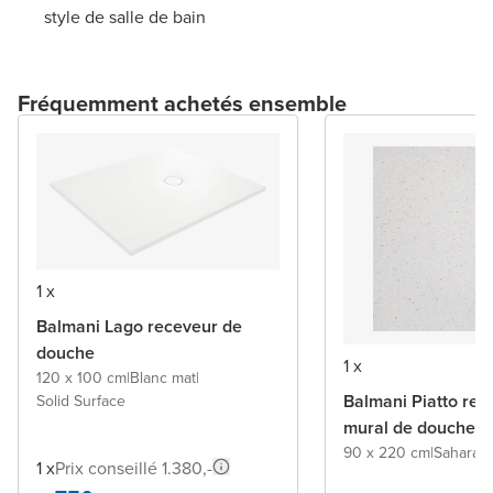
style de salle de bain
Fréquemment achetés ensemble
1 x
Balmani Lago receveur de
douche
1 x
120 x 100 cm
|
Blanc mat
|
Balmani Piatto re
Solid Surface
mural de douche
90 x 220 cm
|
Sahara
|
S
1 x
Prix conseillé 1.380,-