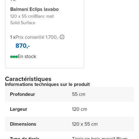
Balmani Eclips lavabo
120 x 55 cm
|
Blanc mat
|
Solid Surface
1 x
Prix conseillé 1.700,-
870,-
En stock
Caractéristiques
Informations techniques sur le produit
Profondeur
55 cm
Largeur
120 cm
Dimensions
120 x 55 cm
Type de tiroir
Tiroir en bois massif Blum