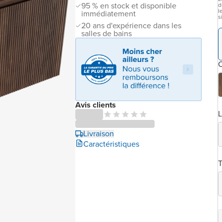
95 % en stock et disponible
d
l
immédiatement
s
20 ans d'expérience dans les
salles de bains
C
Avis clients
L
Livraison
Caractéristiques
T