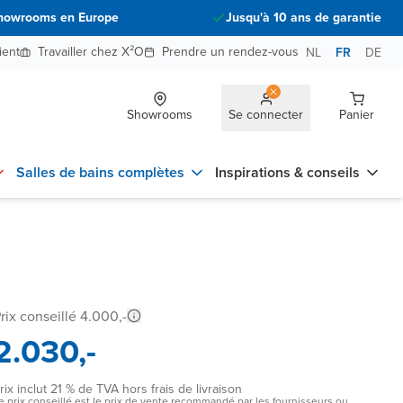
howrooms en Europe
Jusqu'à 10 ans de garantie
ient
Travailler chez X²O
Prendre un rendez-vous
NL
FR
DE
Showrooms
Se connecter
Panier
Salles de bains complètes
Inspirations & conseils
rix conseillé 4.000,-
2.030,-
rix inclut 21 % de TVA hors frais de livraison
e prix conseillé est le prix de vente recommandé par les fournisseurs ou