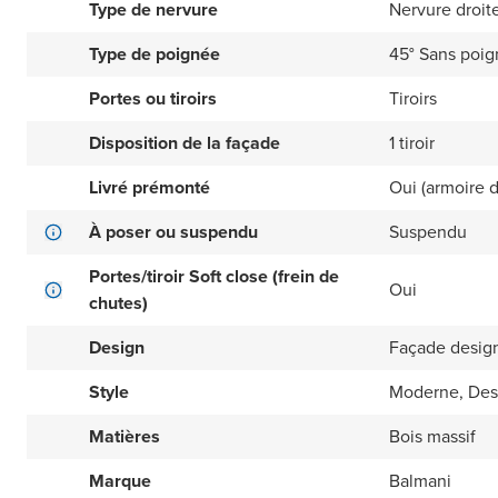
Type de nervure
Nervure droit
Type de poignée
45° Sans poi
Portes ou tiroirs
Tiroirs
Disposition de la façade
1 tiroir
Livré prémonté
Oui (armoire 
À poser ou suspendu
Suspendu
Portes/tiroir Soft close (frein de
Oui
chutes)
Design
Façade design
Style
Moderne, Des
Matières
Bois massif
Marque
Balmani