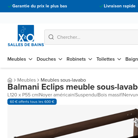
Garantie du prix le plus bas
Livraison rapide
Meubles
Douches
Robinets
Toilettes
Baign
Meubles
Meubles sous-lavabo
Balmani Eclips meuble sous-lava
L120 x P55 cm
|
Noyer américain
|
Suspendu
|
Bois massif
|
Nervure
60 € offerts tous les 600 €