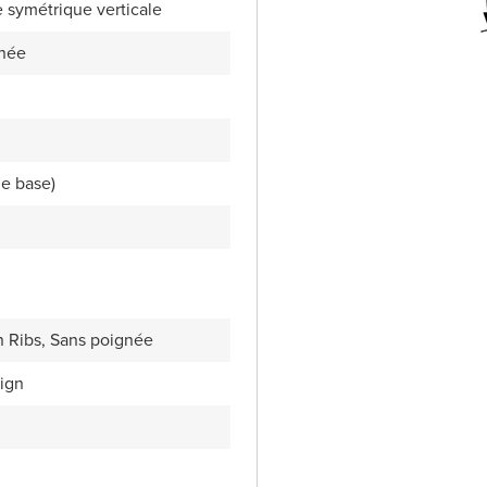
e symétrique verticale
gnée
de base)
 Ribs, Sans poignée
ign