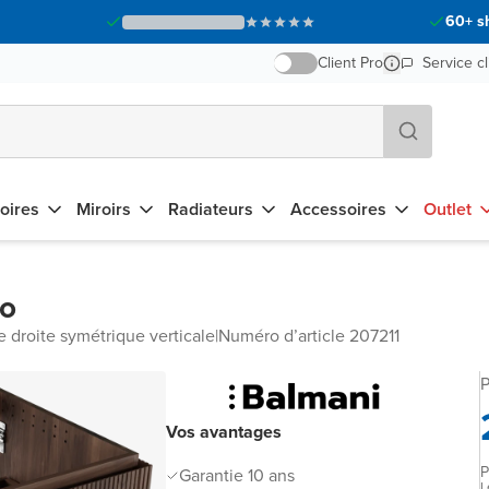
60+ s
Client Pro
Service cl
oires
Miroirs
Radiateurs
Accessoires
Outlet
bo
 droite symétrique verticale
|
Numéro d’article 207211
P
Vos avantages
P
Garantie 10 ans
L