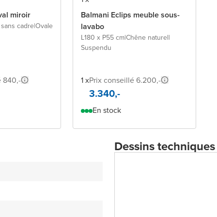
al miroir
Balmani Eclips meuble sous-
r sans cadre
|
Ovale
lavabo
L180 x P55 cm
|
Chêne naturel
|
Suspendu
é 840,-
1 x
Prix conseillé 6.200,-
3.340,-
En stock
Dessins techniques