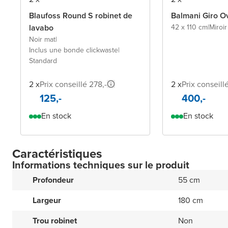
Blaufoss Round S robinet de
Balmani Giro Ov
lavabo
42 x 110 cm
|
Miroi
Noir mat
|
Inclus une bonde clickwaste
|
Standard
2 x
Prix conseillé 278,-
2 x
Prix conseill
125,-
400,-
En stock
En stock
Caractéristiques
Informations techniques sur le produit
Profondeur
55 cm
Largeur
180 cm
Trou robinet
Non