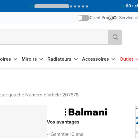
60+ s
Client Pro
Service cl
oires
Miroirs
Radiateurs
Accessoires
Outlet
que gauche
|
Numéro d’article 207678
P
Vos avantages
P
Garantie 10 ans
L