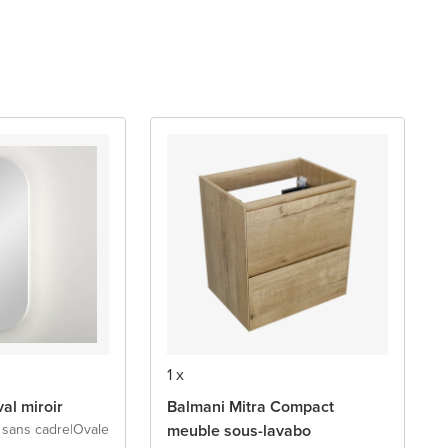
1 x
al miroir
Balmani Mitra Compact
r sans cadre
|
Ovale
meuble sous-lavabo