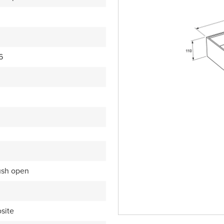
6
ush open
site