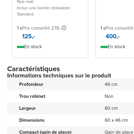
Noir mat
|
Inclus une bonde clickwaste
|
Standard
1 x
Prix conseillé 278,-
1 x
Prix conseillé
125,-
400,-
En stock
En stock
Caractéristiques
Informations techniques sur le produit
Profondeur
46 cm
Trou robinet
Non
Largeur
60 cm
Dimensions
60 x 46 cm
Compact (gain de place)
Gain de place