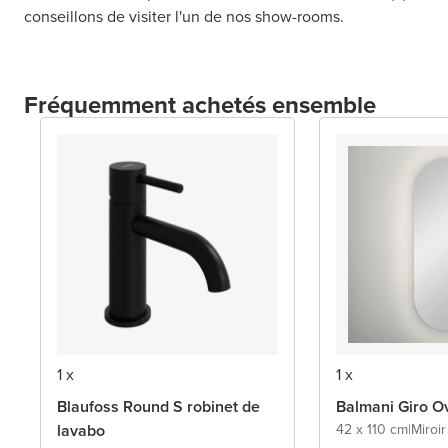
conseillons de visiter l'un de nos show-rooms.
Fréquemment achetés ensemble
1 x
1 x
Blaufoss Round S robinet de
Balmani Giro Ov
lavabo
42 x 110 cm
|
Miroi