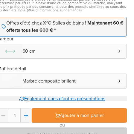
éterminé par X²O sur la base d’une étude comparative du marché, analysant
es prix pratiqués par des concurrents pour des produits similaires au cours des
ix derniers mois. (Plus d’informations sur demande)
Offres d'été chez X²O Salles de bains !
Maintenant 60 €
offerts tous les 600 € *
argeur
60 cm
atière détail
Marbre composite brillant
Également dans d’autres présentations
Ajouter à mon panier
ou