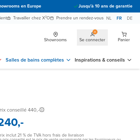
howrooms en Europe
Jusqu'à 10 ans de garantie
ient
Travailler chez X²O
Prendre un rendez-vous
NL
FR
DE
Showrooms
Se connecter
Panier
Salles de bains complètes
Inspirations & conseils
rix conseillé 440,-
240,-
rix inclut 21 % de TVA hors frais de livraison
e prix conseillé est le prix de vente recommandé par les fournisseurs ou