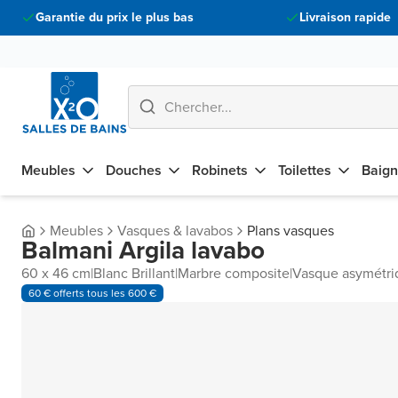
Garantie du prix le plus bas
Livraison rapide
Meubles
Douches
Robinets
Toilettes
Baign
Meubles
Vasques & lavabos
Plans vasques
Balmani Argila lavabo
60 x 46 cm
|
Blanc Brillant
|
Marbre composite
|
Vasque asymétri
60 € offerts tous les 600 €