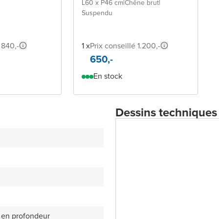
L60 x P46 cm
|
Chêne brut
|
Suspendu
 840,-
1 x
Prix conseillé 1.200,-
650,-
En stock
Dessins techniques
 en profondeur