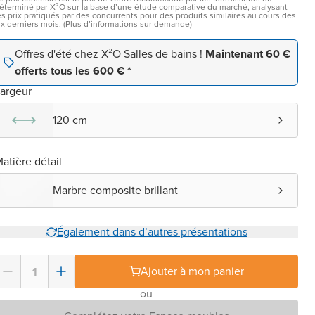
éterminé par X²O sur la base d’une étude comparative du marché, analysant
es prix pratiqués par des concurrents pour des produits similaires au cours des
ix derniers mois. (Plus d’informations sur demande)
Offres d'été chez X²O Salles de bains !
Maintenant 60 €
offerts tous les 600 € *
argeur
120 cm
atière détail
Marbre composite brillant
Également dans d’autres présentations
Ajouter à mon panier
ou