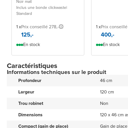
Noir mat
|
Inclus une bonde clickwaste
|
Standard
1 x
Prix conseillé 278,-
1 x
Prix conseillé
125,-
400,-
En stock
En stock
Caractéristiques
Informations techniques sur le produit
Profondeur
46 cm
Largeur
120 cm
Trou robinet
Non
Dimensions
120 x 46 cm 
Compact (gain de place)
Gain de place