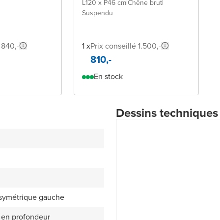
L120 x P46 cm
|
Chêne brut
|
Suspendu
 840,-
1 x
Prix conseillé 1.500,-
810,-
En stock
Dessins techniques
asymétrique gauche
 en profondeur