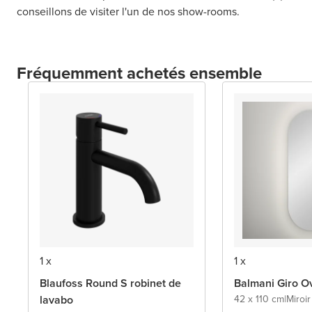
conseillons de visiter l'un de nos show-rooms.
Fréquemment achetés ensemble
1 x
1 x
Blaufoss Round S robinet de
Balmani Giro Ov
lavabo
42 x 110 cm
|
Miroi