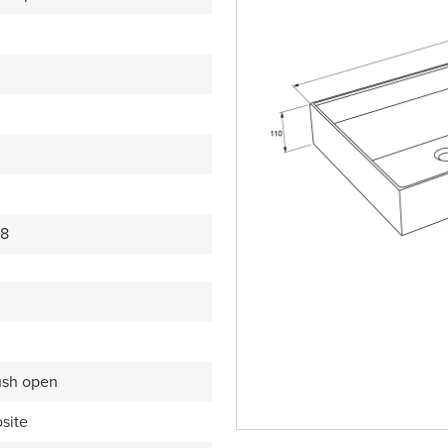
78
ush open
site