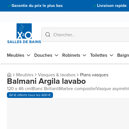
Garantie du prix le plus bas
Livraison rapide
Meubles
Douches
Robinets
Toilettes
Baign
Meubles
Vasques & lavabos
Plans vasques
Balmani Argila lavabo
120 x 46 cm
|
Blanc Brillant
|
Marbre composite
|
Vasque asymétr
60 € offerts tous les 600 €