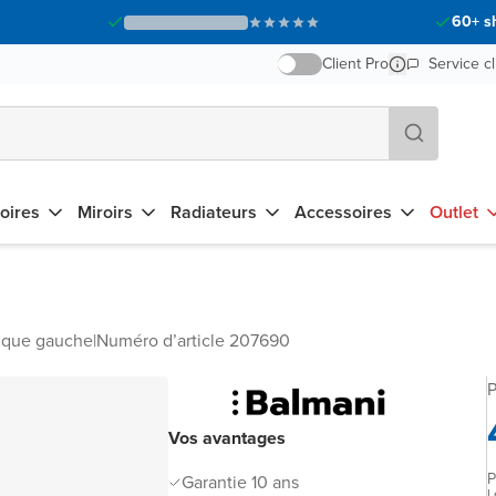
60+ s
Client Pro
Service cl
oires
Miroirs
Radiateurs
Accessoires
Outlet
ique gauche
|
Numéro d’article 207690
P
Vos avantages
P
Garantie 10 ans
L