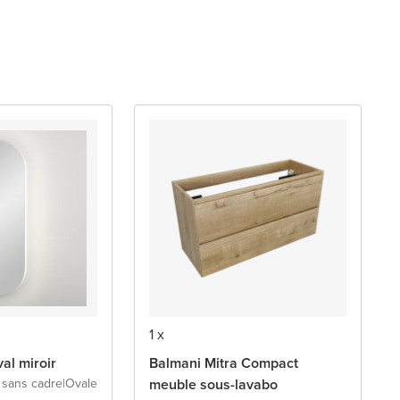
1 x
al miroir
Balmani Mitra Compact
r sans cadre
|
Ovale
meuble sous-lavabo