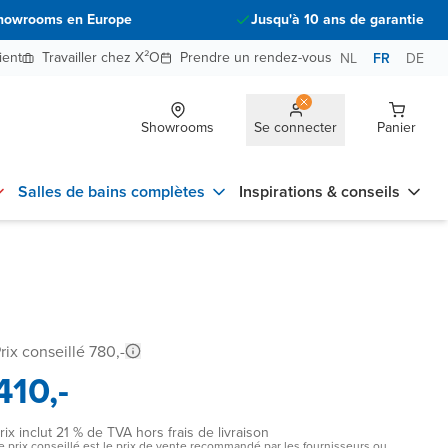
howrooms en Europe
Jusqu'à 10 ans de garantie
ient
Travailler chez X²O
Prendre un rendez-vous
NL
FR
DE
Showrooms
Se connecter
Panier
Salles de bains complètes
Inspirations & conseils
rix conseillé 780,-
410,-
rix inclut 21 % de TVA hors frais de livraison
e prix conseillé est le prix de vente recommandé par les fournisseurs ou