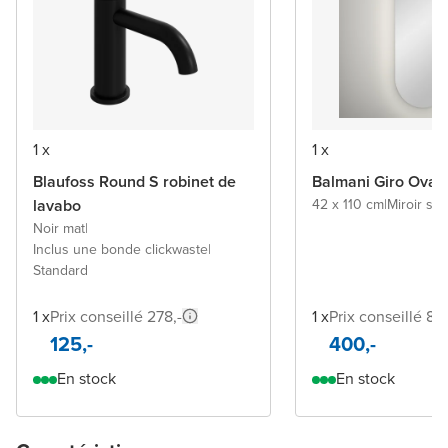
1 x
1 x
Blaufoss Round S robinet de
Balmani Giro Oval 
lavabo
42 x 110 cm
|
Miroir sa
Noir mat
|
Inclus une bonde clickwaste
|
Standard
1 x
Prix conseillé 278,-
1 x
Prix conseillé 84
125,-
400,-
En stock
En stock