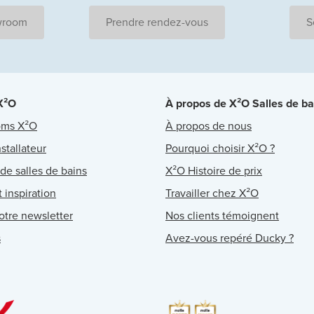
wroom
Prendre rendez-vous
S
 X²O
À propos de X²O Salles de ba
oms X²O
À propos de nous
stallateur
Pourquoi choisir X²O ?
 de salles de bains
X²O Histoire de prix
 inspiration
Travailler chez X²O
notre newsletter
Nos clients témoignent
s
Avez-vous repéré Ducky ?