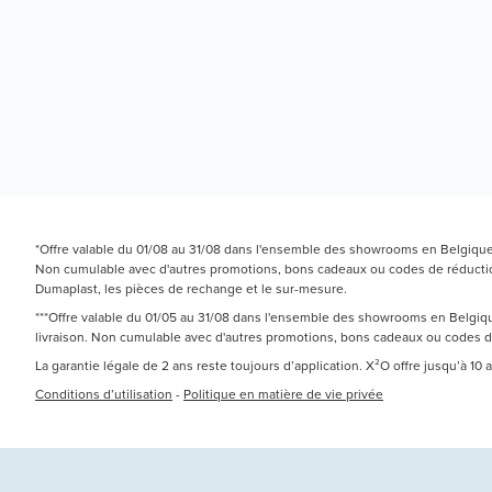
*Offre valable du 01/08 au 31/08 dans l'ensemble des showrooms en Belgique e
Non cumulable avec d'autres promotions, bons cadeaux ou codes de réduction.
Dumaplast, les pièces de rechange et le sur-mesure.
***Offre valable du 01/05 au 31/08 dans l'ensemble des showrooms en Belgique
livraison. Non cumulable avec d'autres promotions, bons cadeaux ou codes 
La garantie légale de 2 ans reste toujours d’application. X²O offre jusqu’à 10
Conditions d’utilisation
-
Politique en matière de vie privée