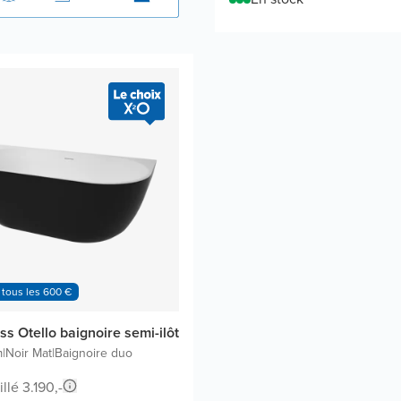
 tous les 600 €
s Otello baignoire semi-ilôt
m
|
Noir Mat
|
Baignoire duo
llé 3.190,-