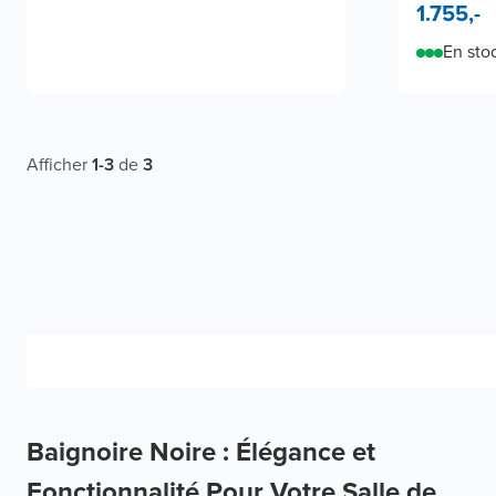
1.755,-
En sto
Afficher
1
-
3
de
3
Baignoire Noire : Élégance et
Fonctionnalité Pour Votre Salle de