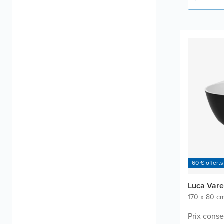
60 € offerts
Luca Vares
170 x 80 c
Prix consei