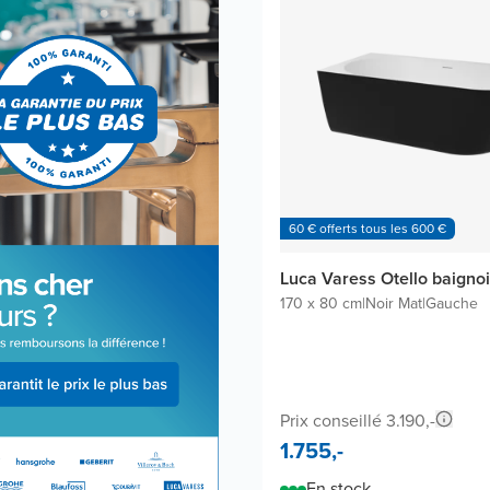
60 € offerts tous les 600 €
Luca Varess Otello baignoi
170 x 80 cm
|
Noir Mat
|
Gauche
Prix conseillé 3.190,-
1.755,-
En stock