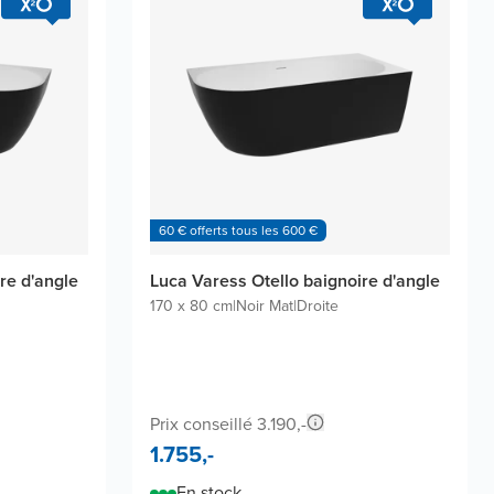
60 € offerts tous les 600 €
re d'angle
Luca Varess Otello baignoire d'angle
170 x 80 cm
|
Noir Mat
|
Droite
Prix conseillé 3.190,-
1.755,-
En stock