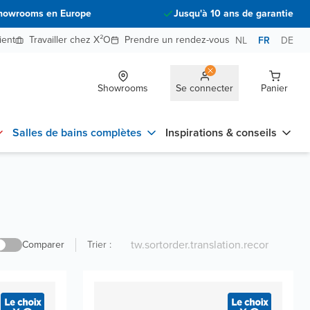
howrooms en Europe
Jusqu'à 10 ans de garantie
ient
Travailler chez X²O
Prendre un rendez-vous
NL
FR
DE
Showrooms
Se connecter
Panier
Salles de bains complètes
Inspirations & conseils
Comparer
Trier
: