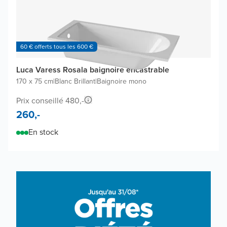
60 € offerts tous les 600 €
Luca Varess Rosala baignoire encastrable
170 x 75 cm
|
Blanc Brillant
|
Baignoire mono
Prix conseillé 480,-
260,-
En stock