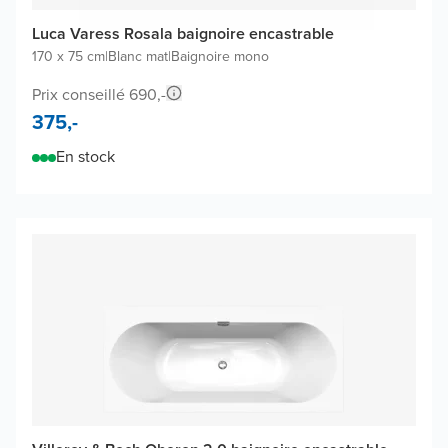
Luca Varess Rosala baignoire encastrable
170 x 75 cm
|
Blanc mat
|
Baignoire mono
Prix conseillé 690,-
375,-
En stock