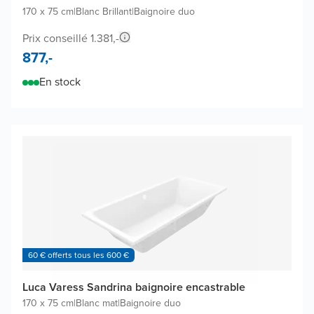
170 x 75 cm
|
Blanc Brillant
|
Baignoire duo
Prix conseillé 1.381,-
877,-
En stock
60 € offerts tous les 600 €
Luca Varess Sandrina baignoire encastrable
170 x 75 cm
|
Blanc mat
|
Baignoire duo