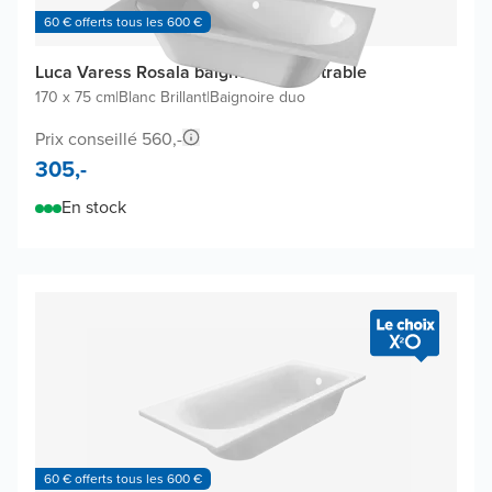
60 € offerts tous les 600 €
Luca Varess Rosala baignoire encastrable
170 x 75 cm
|
Blanc Brillant
|
Baignoire duo
Prix conseillé 560,-
305,-
En stock
60 € offerts tous les 600 €