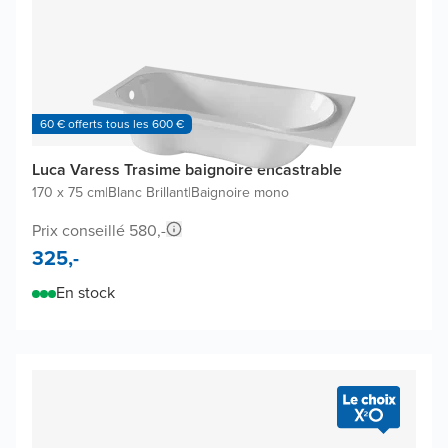
60 € offerts tous les 600 €
Luca Varess Trasime baignoire encastrable
170 x 75 cm
|
Blanc Brillant
|
Baignoire mono
Prix conseillé 580,-
325,-
En stock