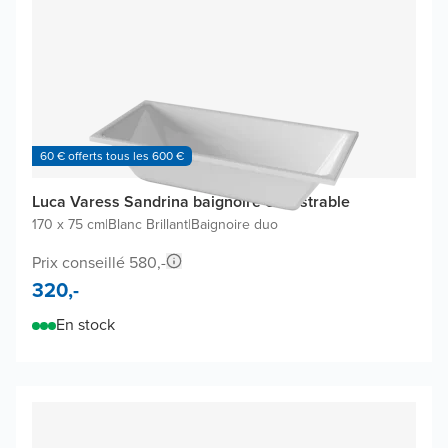
60 € offerts tous les 600 €
Luca Varess Sandrina baignoire encastrable
170 x 75 cm
|
Blanc Brillant
|
Baignoire duo
Prix conseillé 580,-
320,-
En stock