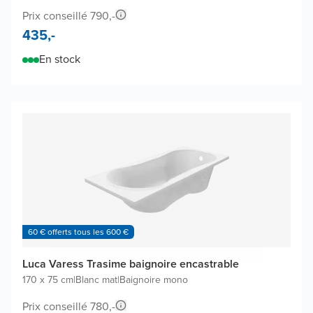
Prix conseillé 790,-
435,-
En stock
60 € offerts tous les 600 €
Luca Varess Trasime baignoire encastrable
170 x 75 cm
|
Blanc mat
|
Baignoire mono
Prix conseillé 780,-