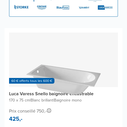
60 € offerts tous les 600 €
Luca Varess Snello baignoire encastrable
170 x 75 cm
|
Blanc brillant
|
Baignoire mono
Prix conseillé 750,-
425,-