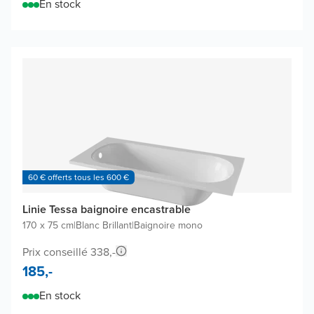
En stock
60 € offerts tous les 600 €
Linie Tessa baignoire encastrable
170 x 75 cm
|
Blanc Brillant
|
Baignoire mono
Prix conseillé 338,-
185,-
En stock