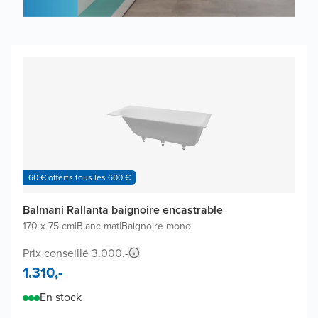
60 € offerts tous les 600 €
Balmani Rallanta baignoire encastrable
170 x 75 cm
|
Blanc mat
|
Baignoire mono
Prix conseillé 3.000,-
1.310,-
En stock