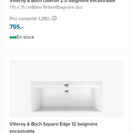
Villeroy & Boch Oberon 2.0 baignoire encastrable
170 x 75 cm
|
Blanc Brillant
|
Baignoire duo
Prix conseillé 1.280,-
755,-
En stock
Villeroy & Boch Squaro Edge 12 baignoire
encastrable