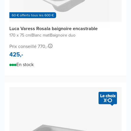
60 € offerts tous les 600 €
Luca Varess Rosala baignoire encastrable
170 x 75 cm
|
Blanc mat
|
Baignoire duo
Prix conseillé 770,-
425,-
En stock