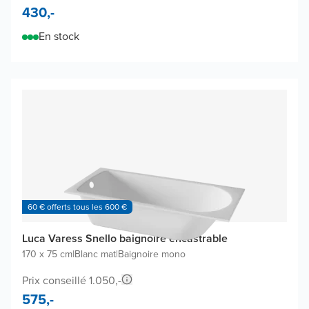
430,-
En stock
60 € offerts tous les 600 €
Luca Varess Snello baignoire encastrable
170 x 75 cm
|
Blanc mat
|
Baignoire mono
Prix conseillé 1.050,-
575,-