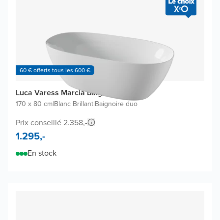
60 € offerts tous les 600 €
Luca Varess Marcia baignoire îlot
170 x 80 cm
|
Blanc Brillant
|
Baignoire duo
Prix conseillé 2.358,-
1.295,-
En stock