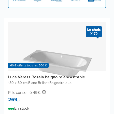
60 € offerts tous les 600 €
Luca Varess Rosala baignoire encastrable
180 x 80 cm
|
Blanc Brillant
|
Baignoire duo
Prix conseillé 498,-
269,-
En stock