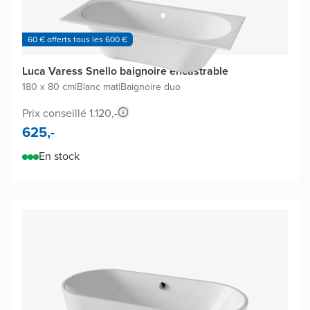
60 € offerts tous les 600 €
Luca Varess Snello baignoire encastrable
180 x 80 cm
|
Blanc mat
|
Baignoire duo
Prix conseillé 1.120,-
625,-
En stock