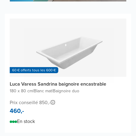
60 € offerts tous les 600 €
Luca Varess Sandrina baignoire encastrable
180 x 80 cm
|
Blanc mat
|
Baignoire duo
Prix conseillé 850,-
460,-
En stock