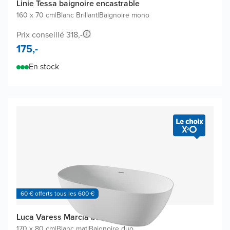
Linie Tessa baignoire encastrable
160 x 70 cm
|
Blanc Brillant
|
Baignoire mono
Prix conseillé 318,-
175,-
En stock
60 € offerts tous les 600 €
Luca Varess Marcia baignoire îlot
170 x 80 cm
|
Blanc mat
|
Baignoire duo