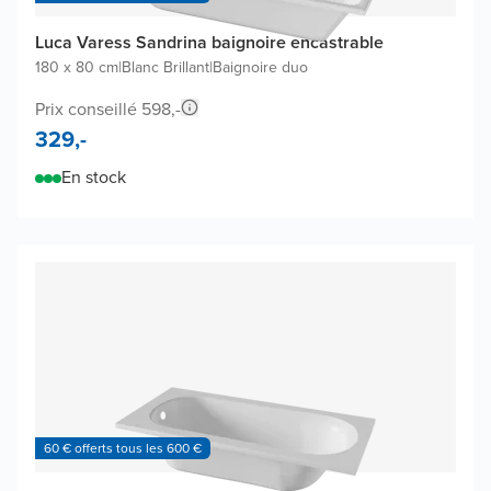
Luca Varess Sandrina baignoire encastrable
180 x 80 cm
|
Blanc Brillant
|
Baignoire duo
Prix conseillé 598,-
329,-
En stock
60 € offerts tous les 600 €