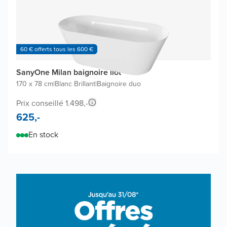
60 € offerts tous les 600 €
SanyOne Milan baignoire îlot
170 x 78 cm
|
Blanc Brillant
|
Baignoire duo
Prix conseillé 1.498,-
625,-
En stock