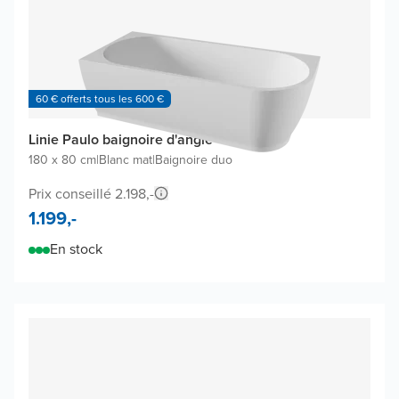
60 € offerts tous les 600 €
Linie Paulo baignoire d'angle
180 x 80 cm
|
Blanc mat
|
Baignoire duo
Prix conseillé 2.198,-
1.199,-
En stock