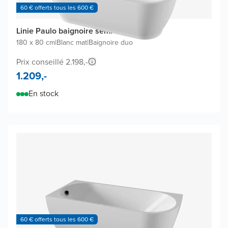
60 € offerts tous les 600 €
Linie Paulo baignoire semi-ilôt
180 x 80 cm
|
Blanc mat
|
Baignoire duo
Prix conseillé 2.198,-
1.209,-
En stock
60 € offerts tous les 600 €