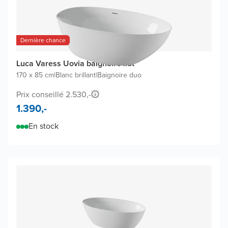
Dernière chance
Luca Varess Uovia baignoire îlot
170 x 85 cm
|
Blanc brillant
|
Baignoire duo
Prix conseillé 2.530,-
1.390,-
En stock