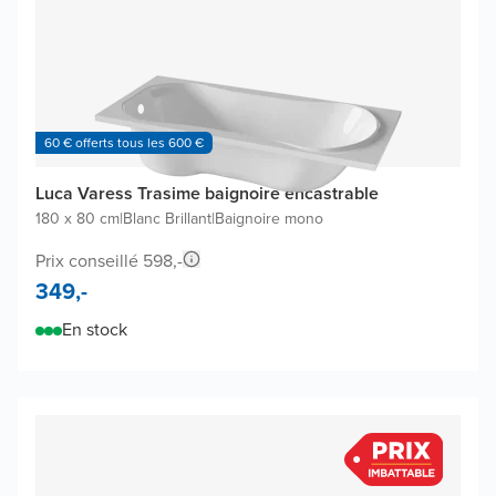
60 € offerts tous les 600 €
Luca Varess Trasime baignoire encastrable
180 x 80 cm
|
Blanc Brillant
|
Baignoire mono
Prix conseillé 598,-
349,-
En stock