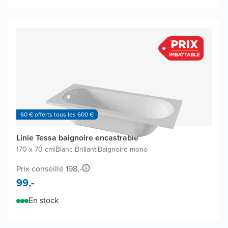
60 € offerts tous les 600 €
Linie Tessa baignoire encastrable
170 x 70 cm
|
Blanc Brillant
|
Baignoire mono
Prix conseillé 198,-
99,-
En stock