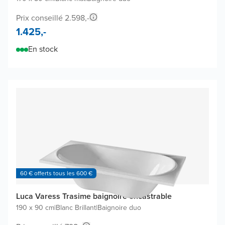
Prix conseillé 2.598,-
1.425,-
En stock
60 € offerts tous les 600 €
Luca Varess Trasime baignoire encastrable
190 x 90 cm
|
Blanc Brillant
|
Baignoire duo