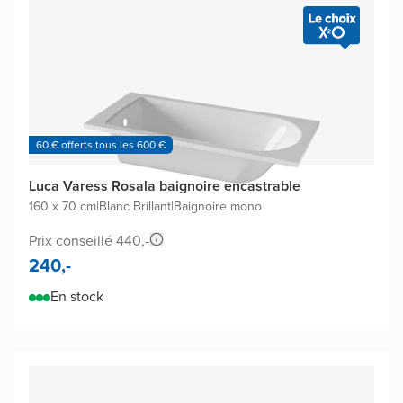
60 € offerts tous les 600 €
Luca Varess Rosala baignoire encastrable
160 x 70 cm
|
Blanc Brillant
|
Baignoire mono
Prix conseillé 440,-
240,-
En stock