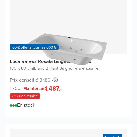
60 € offerts tous les 600 €
Luca Varess Rosala baignoire balnéo
180 x 80 cm
|
Blanc Brillant
|
Baignoire à encastrer
Prix conseillé 3.180,-
1.487,-
1.750,-
Maintenant
- 15% de remise
En stock