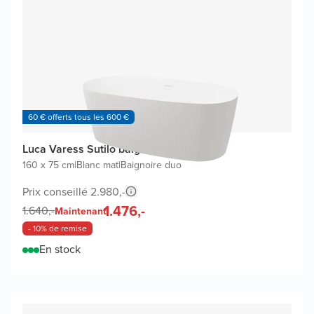
60 € offerts tous les 600 €
Luca Varess Sutilo baignoire îlot
160 x 75 cm
|
Blanc mat
|
Baignoire duo
Prix conseillé 2.980,-
1.476,-
1.640,-
Maintenant
- 10% de remise
En stock