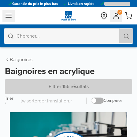
Garantie du prix le plus bas
Livraison rapide
general.navigation.toggle_menu.label
Baignoires
Baignoires en acrylique
Filtrer 156 résultats
Trier
Comparer
: