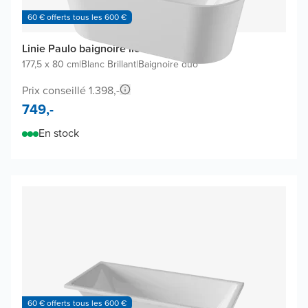
60 € offerts tous les 600 €
Linie Paulo baignoire îlot
177,5 x 80 cm
|
Blanc Brillant
|
Baignoire duo
Prix conseillé 1.398,-
749,-
En stock
60 € offerts tous les 600 €