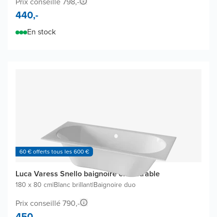
Prix conseillé 798,-
440,-
En stock
60 € offerts tous les 600 €
Luca Varess Snello baignoire encastrable
180 x 80 cm
|
Blanc brillant
|
Baignoire duo
Prix conseillé 790,-
450,-