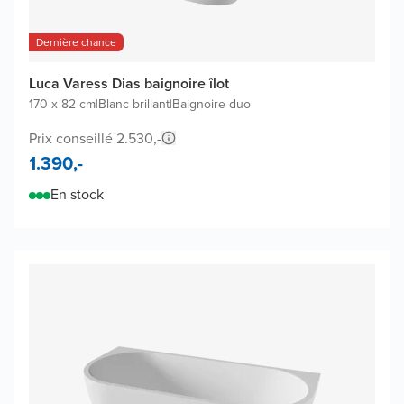
Dernière chance
Luca Varess Dias baignoire îlot
170 x 82 cm
|
Blanc brillant
|
Baignoire duo
Prix conseillé 2.530,-
1.390,-
En stock