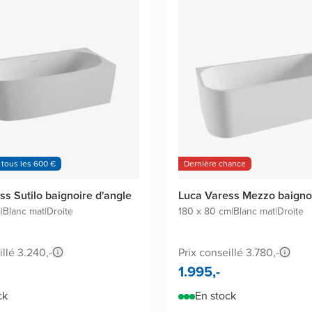
 tous les 600 €
Dernière chance
ss Sutilo baignoire d'angle
Luca Varess Mezzo baignoi
m
|
Blanc mat
|
Droite
180 x 80 cm
|
Blanc mat
|
Droite
illé 3.240,-
Prix conseillé 3.780,-
1.995,-
ck
En stock