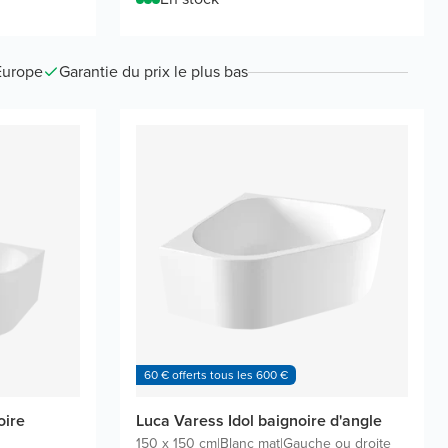
Europe
Garantie du prix le plus bas
60 € offerts tous les 600 €
oire
Luca Varess Idol baignoire d'angle
150 x 150 cm
|
Blanc mat
|
Gauche ou droite