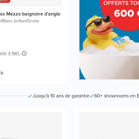
ss Mezzo baignoire d'angle
m
|
Blanc brillant
|
Droite
llé 3.190,-
ck
Jusqu'à 10 ans de garantie
60+ showrooms en 