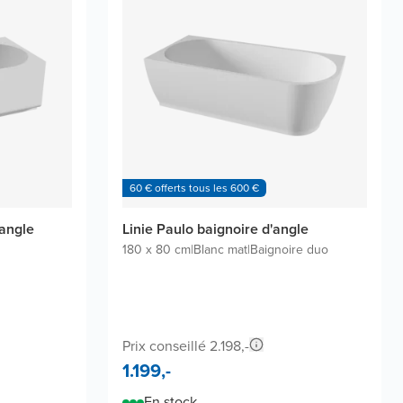
60 € offerts tous les 600 €
'angle
Linie Paulo baignoire d'angle
180 x 80 cm
|
Blanc mat
|
Baignoire duo
Prix conseillé 2.198,-
1.199,-
En stock