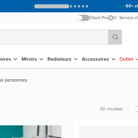
60+ s
Client Pro
Service cl
oires
Miroirs
Radiateurs
Accessoires
Outlet
ux personnes
50
résultats