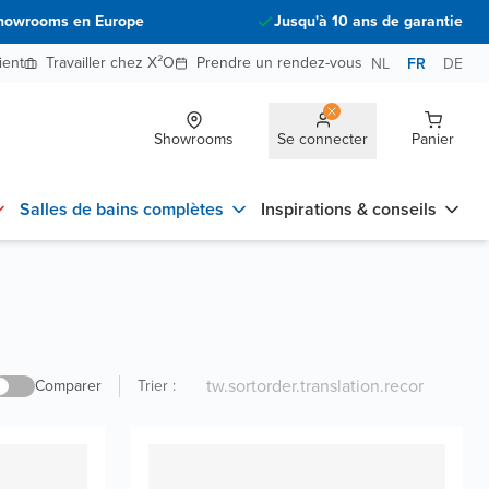
howrooms en Europe
Jusqu'à 10 ans de garantie
ient
Travailler chez X²O
Prendre un rendez-vous
NL
FR
DE
Showrooms
Se connecter
Panier
Salles de bains complètes
Inspirations & conseils
Comparer
Trier
: