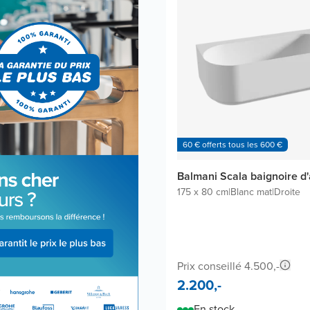
60 € offerts tous les 600 €
Balmani Scala baignoire d
175 x 80 cm
|
Blanc mat
|
Droite
Prix conseillé 4.500,-
2.200,-
En stock