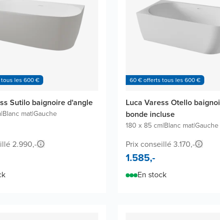
 tous les 600 €
60 € offerts tous les 600 €
ss Sutilo baignoire d'angle
Luca Varess Otello baignoi
m
|
Blanc mat
|
Gauche
bonde incluse
180 x 85 cm
|
Blanc mat
|
Gauche
illé 2.990,-
Prix conseillé 3.170,-
1.585,-
ck
En stock