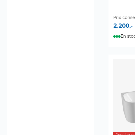
Prix conse
2.200,-
En sto
Dernière c