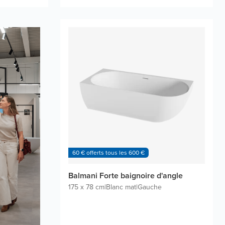
60 € offerts tous les 600 €
Balmani Forte baignoire d'angle
175 x 78 cm
|
Blanc mat
|
Gauche