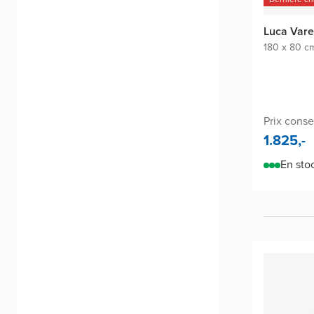
Luca Vare
180 x 80 c
Prix consei
1.825,-
En sto