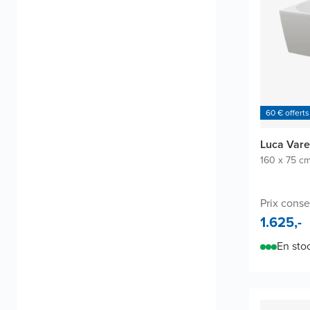
60 € offerts
Luca Vare
160 x 75 c
Prix conse
1.625,-
En sto