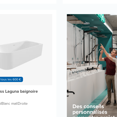
 tous les 600 €
ss Laguna baignoire
m
|
Blanc mat
|
Droite