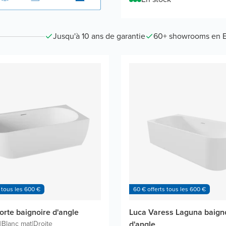
Jusqu'à 10 ans de garantie
60+ showrooms en 
 tous les 600 €
60 € offerts tous les 600 €
orte baignoire d'angle
Luca Varess Laguna baign
|
Blanc mat
|
Droite
d'angle