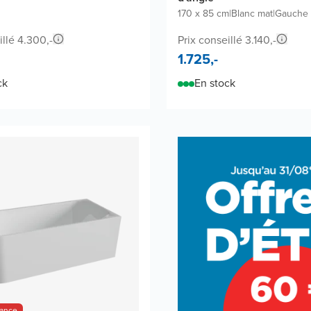
170 x 85 cm
|
Blanc mat
|
Gauche
illé 4.300,-
Prix conseillé 3.140,-
1.725,-
ck
En stock
hance