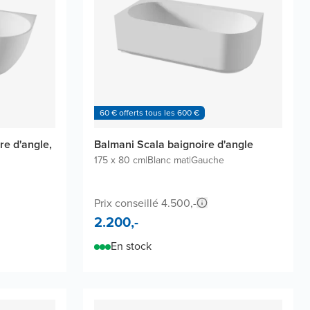
60 € offerts tous les 600 €
re d'angle,
Balmani Scala baignoire d'angle
175 x 80 cm
|
Blanc mat
|
Gauche
Prix conseillé 4.500,-
2.200,-
En stock