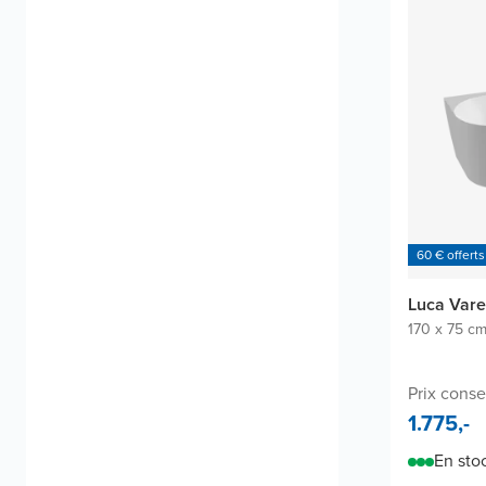
60 € offerts
Luca Vare
170 x 75 c
Prix conse
1.775,-
En sto