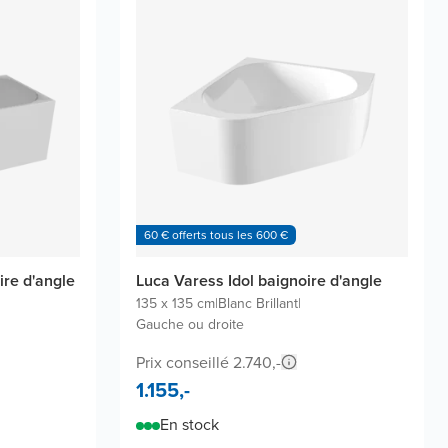
60 € offerts tous les 600 €
re d'angle
Luca Varess Idol baignoire d'angle
135 x 135 cm
|
Blanc Brillant
|
Gauche ou droite
Prix conseillé 2.740,-
1.155,-
En stock